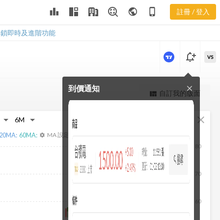
3438 營業費
leaderboard
public
phone_iphone
註冊 / 登入
用
3438 營業費用
解鎖即時及進階功能
notification_add
VS
到價通知
close
更強大的進階價量圖表
自訂我的版面
view_quilt
完整內容，僅限註冊會員使用
fullscreen
close
註冊/登入解鎖
20
MA:
60
MA:
MA 設定
settings
80
70
60