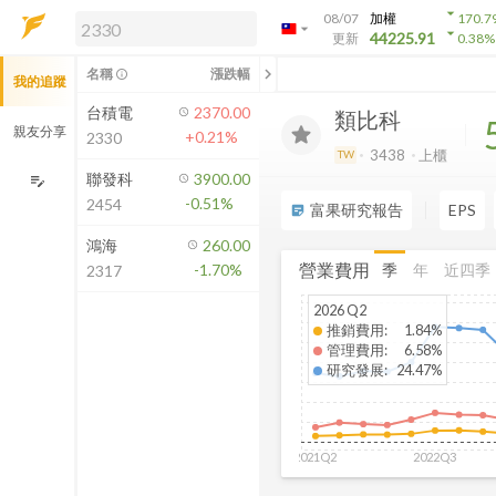
arrow_drop_down
08/07
加權
170.7
arrow_drop_down
arrow_drop_down
解鎖即時行情及進階功能
44225.91
更新
0.38
%
「綁定合作券商帳戶」或「訂閱任一
chevron_left
名稱
漲跌幅
info_outline
我的追蹤
方案」，即可解鎖以下功能：
即時行情
台積電
2370.00
類比科
即時市況與排行
親友分享
+0.21%
2330
到價通知
3438
上櫃
TW
成交金額熱力圖
聯發科
3900.00
edit_note
-0.51%
2454
前往方案訂閱
富果研究報告
EPS
sticky_note_2
如何綁定合作券商
鴻海
260.00
營業費用
季
年
近四季
-1.70%
2317
2026 Q2
推銷費用
:
1.84%
管理費用
:
6.58%
研究發展
:
24.47%
2021Q2
2022Q3