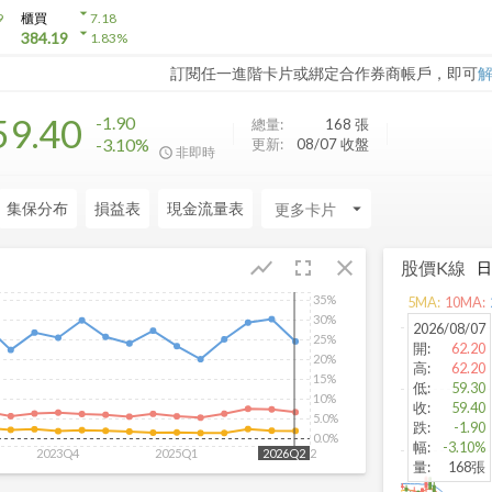
arrow_drop_down
9
櫃買
7.18
arrow_drop_down
384.19
1.83
%
訂閱任一進階卡片或綁定合作券商帳戶，即可
59.40
-1.90
總量:
168
張
-3.10%
更新:
08/07 收盤
非即時
集保分布
損益表
現金流量表
arrow_drop_down
fullscreen
close
show_chart
股價K線
35%
5
MA:
10
MA:
30%
2026/08/07
25%
開
:
62.20
20%
高
:
62.20
15%
低
:
59.30
10%
收
:
59.40
5.0%
跌
:
-1.90
0.0%
幅
:
-3.10%
2023Q4
2025Q1
2026Q2
2026Q2
量
:
168張