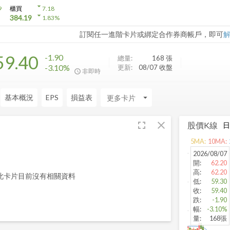
arrow_drop_down
9
櫃買
7.18
arrow_drop_down
384.19
1.83
%
訂閱任一進階卡片或綁定合作券商帳戶，即可
59.40
-1.90
總量:
168
張
-3.10%
更新:
08/07 收盤
非即時
基本概況
EPS
損益表
arrow_drop_down
fullscreen
close
股價K線
5
MA:
10
MA:
2026/08/07
開
:
62.20
高
:
62.20
此卡片目前沒有相關資料
低
:
59.30
收
:
59.40
跌
:
-1.90
幅
:
-3.10%
量
:
168張