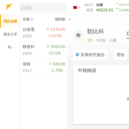
arrow_drop_down
08/07
加權
170.7
arrow_drop_down
arrow_drop_down
解鎖即時行情及進階功能
44225.91
更新
0.38
%
「綁定合作券商帳戶」或「訂閱任一
chevron_left
名稱
漲跌幅
info_outline
我的追蹤
方案」，即可解鎖以下功能：
即時行情
台積電
2370.00
類比科
即時市況與排行
親友分享
+0.21%
2330
到價通知
3438
上櫃
TW
成交金額熱力圖
聯發科
3900.00
edit_note
-0.51%
2454
前往方案訂閱
富果研究報告
營收
sticky_note_2
如何綁定合作券商
鴻海
260.00
申報轉讓
-1.70%
2317