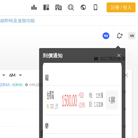
3438 申報轉
leaderboard
public
phone_iphone
註冊 / 登入
讓
3438 申報轉讓
解鎖即時及進階功能
notification_add
VS
到價通知
close
更強大的進階價量圖表
自訂我的版面
view_quilt
完整內容，僅限註冊會員使用
fullscreen
close
註冊/登入解鎖
20
MA:
60
MA:
MA 設定
settings
80
70
60