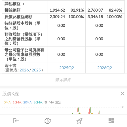
其他權益
arrow_drop_down
權益總額
1,914.62
82.91%
2,760.37
82.49%
負債及權益總額
2,309.24
100.00%
3,346.18
100.00%
待註銷股本股數（單
0.00
0.00
位：股）
預收股款（權益項下）
之約當發行股數（單
0.00
0.00
位：股）
母公司暨子公司所持有
之母公司庫藏股股數
0.00
0.00
（單位：股）
電子書
2025Q2
2026Q2
(彙總表:
2026
/
2025
)
顯示詳細
close
股價K線
MA 設定
5
MA:
10
MA:
20
MA:
60
MA:
settings
80
70
login
dashboard
市場
追蹤
下單
交易
登入