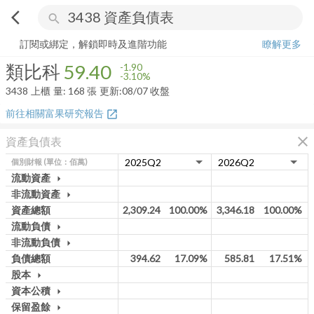
arrow_back_ios
search
類比科
59.40
-3.10%
量:
168
張
訂閱或綁定，解鎖即時及進階功能
瞭解更多
類比科
59.40
-1.90
-3.10%
3438
上櫃
量:
168
張
更新:
08/07 收盤
前往相關富果研究報告
open_in_new
close
資產負債表
個別財報
(單位：佰萬)
流動資產
arrow_drop_down
非流動資產
arrow_drop_down
資產總額
2,309.24
100.00%
3,346.18
100.00%
流動負債
arrow_drop_down
非流動負債
arrow_drop_down
負債總額
394.62
17.09%
585.81
17.51%
股本
arrow_drop_down
資本公積
arrow_drop_down
保留盈餘
arrow_drop_down