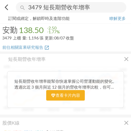
arrow_back_ios
search
安勤
138.50
-1.77%
量:
1,196
張
訂閱或綁定，解鎖即時及進階功能
瞭解更多
安勤
138.50
-2.50
-1.77%
3479
上櫃
量:
1,196
張
更新:
08/07 收盤
前往相關富果研究報告
open_in_new
close
短長期營收年增率
60%
1400
1200
40%
短長期營收年增率能幫你快速掌握公司營運動能的變化。
1000
透過比近 3 個月與近 12 個月的營收年增率比較，你可以
20%
800
一眼看出短期成長是否延續長期趨勢。當短期營收增速開
查看卡片內容
600
0%
始超越長期平均，往往代表公司業績正加速向上；反之，
400
若短期成長放緩，則可能意味動能趨緩。搭配股價走勢觀
-20%
200
2020/08
2022/01
2024/02
2025/03
察，這張卡片能幫助你判斷基本面與市場反應是否一致，
提前捕捉成長反轉的關鍵訊號。
close
股價K線