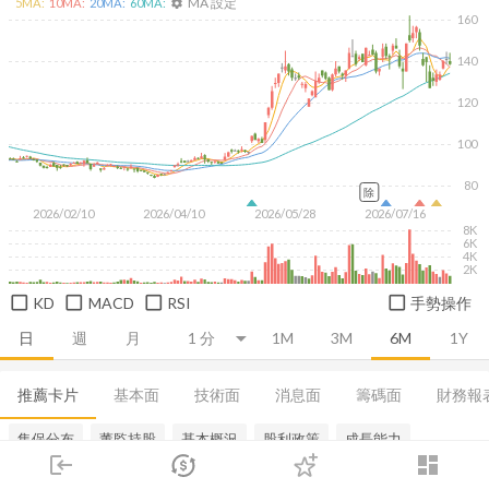
MA 設定
5
MA:
10
MA:
20
MA:
60
MA:
settings
160
140
120
100
80
除
2026/02/10
2026/04/10
2026/05/28
2026/07/16
8K
6K
4K
2K
KD
MACD
RSI
手勢操作
日
週
月
1M
3M
6M
1Y
推薦卡片
基本面
技術面
消息面
籌碼面
財務報
集保分布
董監持股
基本概況
股利政策
成長能力
login
dashboard
市場
追蹤
下單
交易
登入