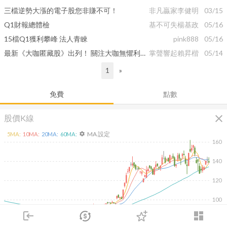
三檔逆勢大漲的電子股您非賺不可！
非凡贏家李健明
03/15
Q1財報總體檢
基不可失楊基政
05/16
15檔Q1獲利攀峰 法人青睞
pink888
05/16
最新《大咖匿藏股》出列！ 關注大咖無懼利空反倒吃貨股
掌聲響起賴昇楷
05/14
1
»
免費
點數
close
股價K線
MA 設定
5
MA:
10
MA:
20
MA:
60
MA:
settings
160
140
120
100
login
dashboard
80
除
市場
追蹤
下單
交易
登入