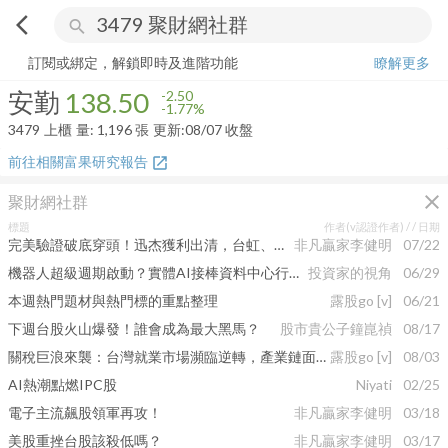
arrow_back_ios
search
安勤
138.50
-1.77%
量:
1,196
張
訂閱或綁定，解鎖即時及進階功能
瞭解更多
安勤
138.50
-2.50
-1.77%
3479
上櫃
量:
1,196
張
更新:
08/07 收盤
前往相關富果研究報告
open_in_new
close
聚財網社群
標題
作者(v認證作者) /
/ 日期
完美驗證破底穿頭！迅杰獲利出清，台虹、樺漢強鎖第2支漲停！
非凡贏家李健明
07/22
機器人超級週期啟動？實體AI接棒資料中心行情 誰站在浪頭上？
投資家的視角
06/29
本週熱門題材與熱門標的重點整理
露股go
[v]
06/21
下週台股火山爆發！誰會成為最大黑馬？
股市貴公子鐘崑禎
08/17
關稅巨浪來襲：台灣就業市場瀕臨逆轉，產業鏈面臨生死存亡？
露股go
[v]
08/03
AI熱潮點燃IPC股
Niyati
02/25
電子主流飆股領軍再攻！
非凡贏家李健明
03/18
美股重挫台股該殺低嗎？
非凡贏家李健明
03/17