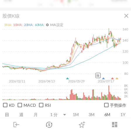
10k
5k
0
0
5k
10k
close
股價K線
MA 設定
5
MA:
10
MA:
20
MA:
60
MA:
settings
160
140
120
100
80
除
2026/02/11
2026/04/13
2026/05/29
2026/07/17
8K
6K
4K
2K
KD
MACD
RSI
手勢操作
日
週
月
1M
3M
6M
1Y
login
dashboard
市場
追蹤
下單
交易
登入
推薦卡片
基本面
技術面
消息面
籌碼面
財務報