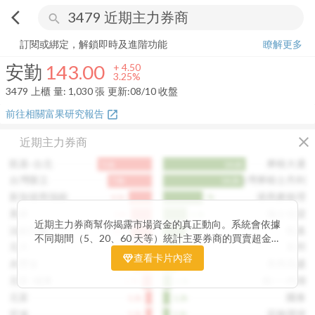
arrow_back_ios
search
安勤
143.00
+
3.25%
量:
1,030
張
訂閱或綁定，解鎖即時及進階功能
瞭解更多
安勤
143.00
+
4.50
3.25%
3479
上櫃
量:
1,030
張
更新:
08/10 收盤
前往相關富果研究報告
open_in_new
close
近期主力券商
凱基-台北
摩根大通
9.6k
14.6k
台灣匯立
台灣摩根士丹利
7.8k
14.2k
新加坡商瑞銀
港商麥格理
4.1k
7k
美林
瑞士信貸
3.8k
4.3k
近期主力券商幫你揭露市場資金的真正動向。系統會依據
法銀巴黎
凱基
3.7k
4.1k
不同期間（5、20、60 天等）統計主要券商的買賣超金
元大
富邦
3.5k
3.2k
額，讓你一眼看出哪些券商正在積極買進、哪些在出脫持
查看卡片內容
永豐金
美商高盛
3.4k
2.4k
股。透過觀察主力券商的佈局變化，你能判斷資金是否正
在悄悄進場或撤出，提前洞察市場趨勢。這張卡片特別適
元富-城東
統一-內湖
1.7k
1.5k
合想追蹤主力動向、掌握短線資金流向的投資人，幫你看
元富
國泰
1.1k
1.2k
見一般投資者看不見的關鍵訊號。
宏遠
花旗環球
1.1k
1.1k