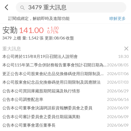
arrow_back_ios
search
安勤
141.00
+
0.71%
量:
1,542
張
訂閱或綁定，解鎖即時及進階功能
瞭解更多
安勤
141.00
+
1.00
0.71%
3479
上櫃
量:
1,542
張
更新:
08/06 收盤
close
重大訊息
本公司將於115年8月19日召開法人說明會
18:30
本公司115年第二季合併財務報告董事會預計召開日期為 115年8月13日
2026/08/05
更正公告本公司股東會紀念品兌換條碼使用日期限制及因應 辦法(更正開會通知書年度)
2026/07/06
本公司股東會紀念品兌換條碼使用日期限制及因應辦法
2026/07/03
公告本公司買回庫藏股期間屆滿及執行情形
2026/06/29
公告本公司調整配息率
2026/06/16
公告本公司董事會決議聘請薪資報酬委員會之委員
2026/06/09
公告本公司審計委員會之委員任期屆滿異動
2026/06/09
公告本公司董事會選任董事長
2026/06/09