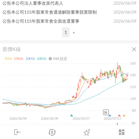
公告本公司法人董事改派代表人
2026/06/09
公告本公司115年股東常會通過解除董事競業限制
2026/06/09
公告本公司115年股東常會全面改選董事
2026/06/09
1
»
close
股價K線
MA 設定
5
MA:
10
MA:
20
MA:
60
MA:
settings
160
140
120
100
80
除
2026/02/09
2026/04/09
2026/05/27
2026/07/15
8K
6K
login
dashboard
4K
2K
市場
追蹤
下單
交易
登入