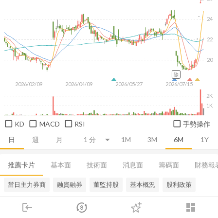
24
22
20
除
2026/02/09
2026/04/09
2026/05/27
2026/07/15
2K
1K
KD
MACD
RSI
手勢操作
日
週
月
1M
3M
6M
1Y
推薦卡片
基本面
技術面
消息面
籌碼面
財務報
當日主力券商
融資融券
董監持股
基本概況
股利政策
login
dashboard
市場
追蹤
下單
交易
登入