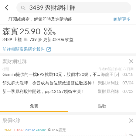
arrow_back_ios
search
森寶
25.90
0.00%
量:
739
張
訂閱或綁定，解鎖即時及進階功能
瞭解更多
森寶
25.90
0.00
0.00%
3489
上櫃
量:
739
張
更新:
08/06 收盤
前往相關富果研究報告
open_in_new
close
聚財網社群
標題
作者(v認證作者) /
/ 日期
Gemini提供的一檔EPS挑戰10元，股價才20幾，不過量很小··．
海龍王
[v]
03/18
領先群大洗牌，徐云成為首位績效達雙位數股神！
聚財犀利妹
07/04
新一季犀利股神開鏡，pipi12157領銜主演！
聚財犀利妹
07/02
免費
點數
close
股價K線
MA 設定
5
MA:
10
MA:
20
MA:
60
MA:
settings
26