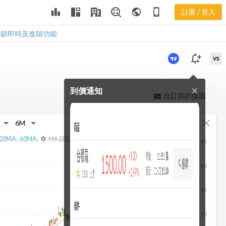
3490 即時走
leaderboard
public
phone_iphone
註冊 / 登入
勢
3490 即時走勢
解鎖即時及進階功能
notification_add
VS
到價通知
close
更強大的進階價量圖表
自訂我的版面
view_quilt
完整內容，僅限註冊會員使用
fullscreen
close
註冊/登入解鎖
20
MA:
60
MA:
MA 設定
settings
45
40
35
30