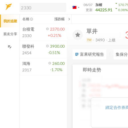
arrow_drop_down
08/07
加權
170.7
arrow_drop_down
arrow_drop_down
解鎖即時行情及進階功能
44225.91
更新
0.38
%
「綁定合作券商帳戶」或「訂閱任一
chevron_left
名稱
漲跌幅
info_outline
我的追蹤
方案」，即可解鎖以下功能：
即時行情
台積電
2370.00
單井
即時市況與排行
親友分享
+0.21%
2330
到價通知
3490
上櫃
TW
成交金額熱力圖
聯發科
3900.00
edit_note
-0.51%
2454
前往方案訂閱
富果研究報告
集保分
sticky_note_2
如何綁定合作券商
鴻海
260.00
即時走勢
-1.70%
2317
13:30
1460.00
價
:
1425.00
漲
:
+10.00
幅
:
+0.71%
均
:
1442.64
量
:
5,013 張
綁定合作券