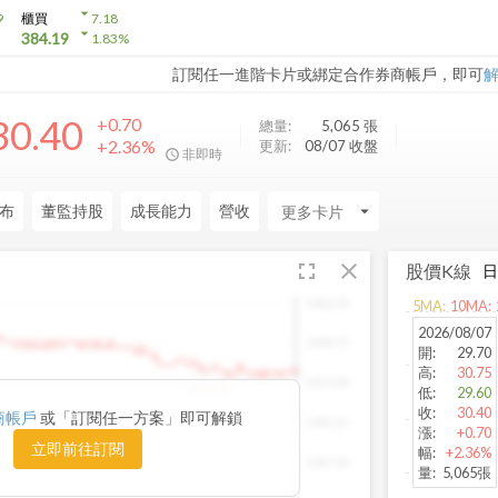
arrow_drop_down
9
櫃買
7.18
arrow_drop_down
384.19
1.83
%
訂閱任一進階卡片或綁定合作券商帳戶，即可
30.40
+0.70
總量:
5,065
張
+2.36%
更新:
08/07 收盤
非即時
布
董監持股
成長能力
營收
arrow_drop_down
fullscreen
close
股價K線
1482.50
5
MA:
10
MA:
2026/08/07
1448.75
開
:
29.70
高
:
30.75
1415.00
1420.00
低
:
29.60
收
:
30.40
商帳戶
或「訂閱任一方案」即可解鎖
1381.25
漲
:
+0.70
立即前往訂閱
幅
:
+2.36%
1347.50
量
:
5,065張