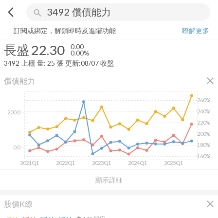
arrow_back_ios
search
長盛
22.30
0.00%
量:
25
張
訂閱或綁定，解鎖即時及進階功能
瞭解更多
長盛
22.30
0.00
0.00%
3492
上櫃
量:
25
張
更新:
08/07 收盤
close
償債能力
260%
240%
200.0
220%
200%
180%
0.0
160%
2021Q1
2022Q1
2023Q1
2024Q1
2025Q1
顯示詳細
close
股價K線