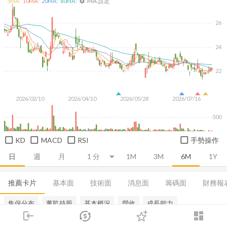
MA 設定
5
MA:
10
MA:
20
MA:
60
MA:
settings
26
24
22
2026/02/10
2026/04/10
2026/05/28
2026/07/16
500
KD
MACD
RSI
手勢操作
日
週
月
1M
3M
6M
1Y
推薦卡片
基本面
技術面
消息面
籌碼面
財務報
集保分布
董監持股
基本概況
營收
成長能力
login
dashboard
市場
追蹤
下單
交易
登入