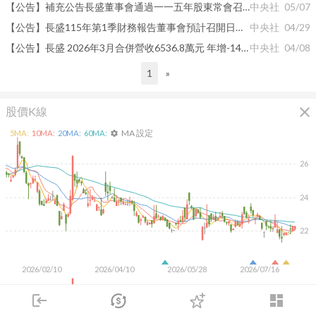
【公告】補充公告長盛董事會通過一一五年股東常會召開日期
中央社
05/07
【公告】長盛115年第1季財務報告董事會預計召開日期為115年5月7日
中央社
04/29
【公告】長盛 2026年3月合併營收6536.8萬元 年增-14.08%
中央社
04/08
1
»
close
股價K線
MA 設定
5
MA:
10
MA:
20
MA:
60
MA:
settings
26
24
22
2026/02/10
2026/04/10
2026/05/28
2026/07/16
500
login
dashboard
市場
追蹤
下單
交易
登入