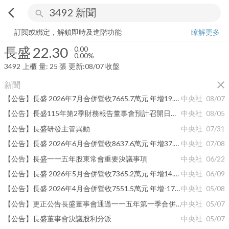
arrow_back_ios
search
長盛
22.30
0.00%
量:
25
張
訂閱或綁定，解鎖即時及進階功能
瞭解更多
長盛
22.30
0.00
0.00%
3492
上櫃
量:
25
張
更新:
08/07 收盤
close
新聞
【公告】長盛 2026年7月合併營收7665.7萬元 年增19.02%
中央社
08/07
【公告】長盛115年第2季財務報告董事會預計召開日期為115年8月13日
中央社
08/05
【公告】長盛研發主管異動
中央社
07/31
【公告】長盛 2026年6月合併營收8637.6萬元 年增37.59%
中央社
07/08
【公告】長盛一一五年股東常會重要決議事項
中央社
06/22
【公告】長盛 2026年5月合併營收7365.2萬元 年增14.15%
中央社
06/09
【公告】長盛 2026年4月合併營收7551.5萬元 年增-17.81%
中央社
05/08
【公告】更正公告長盛董事會通過一一五年第一季合併財務報表(更正公告主旨及1月1日累計至本期止基本每股盈餘數字誤值)
中央社
05/07
【公告】長盛董事會決議股利分派
中央社
05/07