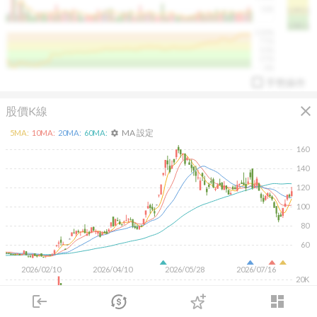
50K
1393.1
1381.1
%
100%
%
75%
%
50%
%
25%
%
0%
手勢操作
close
股價K線
MA 設定
5
MA:
10
MA:
20
MA:
60
MA:
settings
160
140
120
arrow_drop_up
PL 指標:
94.88
%
100
80
60
2026/02/10
2026/04/10
2026/05/28
2026/07/16
20K
10K
login
dashboard
市場
追蹤
下單
交易
登入