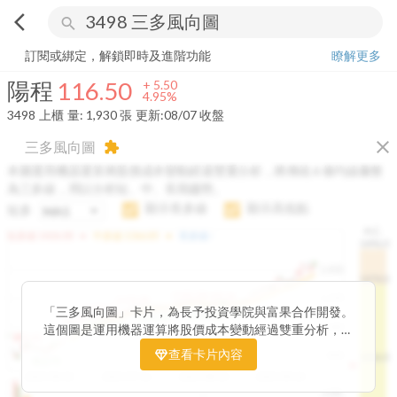
arrow_back_ios
search
陽程
116.50
+
4.95%
量:
1,930
張
訂閱或綁定，解鎖即時及進階功能
瞭解更多
陽程
116.50
+
5.50
4.95%
3498
上櫃
量:
1,930
張
更新:
08/07 收盤
close
三多風向圖
extension
本圖運用機器運算將股價成本變動經過雙重分析，將傳統 6 條均線彙整
為三多線，用以分析短、中、長期趨勢。
顯示長多線
顯示高低點
短多
H.C.
arrow_drop_up
arrow_drop_up
短多線:
1426.00
中多線:
1366.85
長多線:
-
1496.0
1,400
1474.0
1195.22
1185.26
1,200
1155.38
1100.60
「三多風向圖」卡片，為長予投資學院與富果合作開發。
1140.44
1130.48
1120.52
1060.76
1,000
這個圖是運用機器運算將股價成本變動經過雙重分析，把
899.40
傳統 6 條均線彙整為三多線，用以分析短、中、長期股價
查看卡片內容
800
1426.0
812.75
趨勢。
2025/04/23
2025/07/16
2025/08/20
2025/09/24
100K