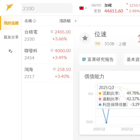
arrow_drop_up
08/05
加權
1250.
arrow_drop_down
arrow_drop_up
解鎖即時行情及進階功能
44611.60
更新
2.88
%
「綁定合作券商帳戶」或「訂閱任一
chevron_left
名稱
漲跌幅
info_outline
我的追蹤
方案」，即可解鎖以下功能：
即時行情
台積電
2405.00
位速
即時市況與排行
親友分享
+3.66%
2330
到價通知
3508
上櫃
TW
成交金額熱力圖
聯發科
4000.00
edit_note
+3.49%
2454
前往方案訂閱
富果研究報告
基本資
sticky_note_2
如何綁定合作券商
鴻海
258.50
償債能力
+3.40%
2317
2025 Q3
流動比率
:
49.78%
0.0
速動比率
:
42.37%
利息保障倍數
:
-3.29
-50.0
2021Q1
2022Q1