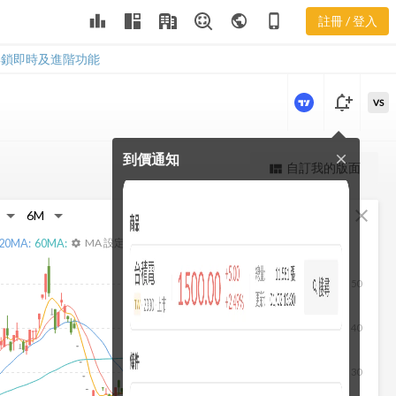
3508 償債能
leaderboard
public
phone_iphone
註冊 / 登入
力
3508 償債能力
解鎖即時及進階功能
notification_add
VS
到價通知
close
更強大的進階價量圖表
自訂我的版面
view_quilt
完整內容，僅限註冊會員使用
fullscreen
close
註冊/登入解鎖
20
MA:
60
MA:
MA 設定
settings
50
40
30