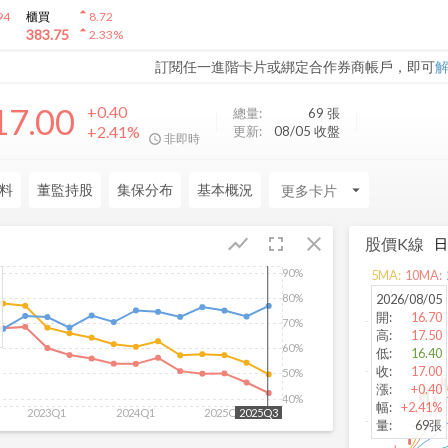
arrow_drop_up
94
櫃買
8.72
arrow_drop_up
383.75
2.33
%
訂閱任一進階卡片或綁定合作券商帳戶，即可
17.00
+0.40
總量:
69
張
+2.41%
更新:
08/05 收盤
非即時
料
董監持股
集保分布
基本概況
arrow_drop_down
fullscreen
close
show_chart
股價K線
90%
5
MA:
10
MA:
80%
2026/08/05
開
:
16.70
70%
高
:
17.50
60%
低
:
16.40
收
:
17.00
50%
漲
:
+0.40
40%
幅
:
+2.41%
2023Q1
2024Q1
2025Q1
2025Q3
量
:
69張