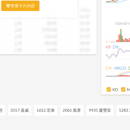
票相對被低估、哪些可能已偏貴。從中位
查看卡片內容
到個別公司位置，卡片讓你一眼辨識產業
市場別
價
本益比
。無論你想評估一家公司是否具吸引力，
上市
80.50
51.27
後的潛力股，這張卡片都能幫你用數據看
上市
20.05
52.76
2026/02/1
精準的投資判斷。
上市
3795.00
56.18
上市
114.50
57.54
上市
992.00
58.98
K9:
D9:
上市
14.80
59.20
上市
53.90
82.92
上市
15.45
110.36
DIF:
MACD:
上市
28.70
110.38
上市
47.50
113.10
上市
38.65
113.68
KD
慧
3557 嘉威
1612 宏泰
2061 風青
9935 慶豐富
528