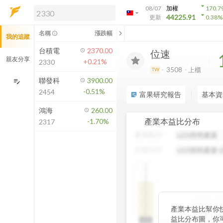
arrow_drop_down
08/07
加權
170.7
arrow_drop_down
arrow_drop_down
解鎖即時行情及進階功能
44225.91
更新
0.38
%
「綁定合作券商帳戶」或「訂閱任一
chevron_left
名稱
漲跌幅
info_outline
我的追蹤
方案」，即可解鎖以下功能：
即時行情
台積電
2370.00
位速
即時市況與排行
親友分享
+0.21%
2330
到價通知
3508
上櫃
TW
成交金額熱力圖
聯發科
3900.00
edit_note
-0.51%
2454
前往方案訂閱
富果研究報告
基本資
sticky_note_2
如何綁定合作券商
鴻海
260.00
產業本益比分布
-1.70%
2317
產業類別
分類項目
中
產業本益比幫你
19
益比分布圖，你
N/A
N/A
0~5
5~10
10~15
15