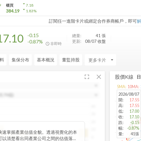
arrow_drop_down
9
櫃買
7.18
arrow_drop_down
384.19
1.83
%
訂閱任一進階卡片或綁定合作券商帳戶，即可
17.10
-0.15
總量:
41
張
-0.87%
更新:
08/07 收盤
非即時
料
集保分布
基本概況
董監持股
arrow_drop_down
fullscreen
close
股價K線
5
MA:
10
MA:
2026/08/07
開
:
17.55
高
:
17.55
40
低
:
17.00
30
收
:
17.10
20
跌
:
-0.15
幅
:
-0.87%
10
位數
快速掌握產業估值全貌。透過視覺化的本
量
:
41張
.87
0
可以清楚看出同產業公司之間的估值落
~20
20~25
25~30
30~35
35~40
40~45
45~50
50以上