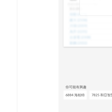
差，了解哪些股
本益比級距
N/A (共29檔)
數、本益比範圍
股名(股號)
整體的合理價帶
佳能
(
2374
)
或是找出估值落
建大
(
2106
)
見機會，做出更
川湖
(
2059
)
為升
(
2231
)
台達電
(
2308
)
新鋼
(
2032
)
威盛
(
2388
)
海光
(
2038
)
茂矽
(
2342
)
正崴
(
2392
)
昆盈
(
2365
)
你可能有興趣
6884 海柏特
7825 和亞智