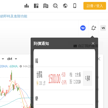
益比分布
leaderboard
public
phone_iphone
註冊 / 登入
3508 產業本益比分
布
解鎖即時及進階功能
notification_add
VS
到價通知
close
更強大的進階價量圖表
自訂我的版面
view_quilt
完整內容，僅限註冊會員使用
fullscreen
close
註冊/登入解鎖
20
MA:
60
MA:
MA 設定
settings
50
40
30