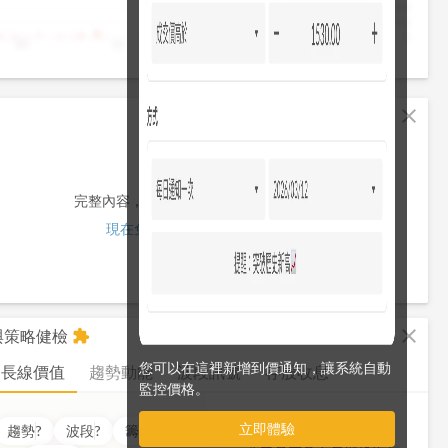
4,000
2,000
0
10
11
12
13
13:30
fullscreen
close
完整內容，僅限註冊會員使用
現在免費註冊/登入
fullscreen
close
析與策略健檢
extension
您可以在這裡新增到價通知，讓系統自動
長線價值
趨勢動能
波段訊號
存股收息
監控價格。
立即體驗
價值
??
分
趨勢
?
波段
?
籌碼
?