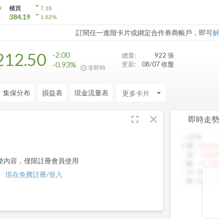
arrow_drop_down
9
櫃買
7.18
arrow_drop_down
384.19
1.83
%
訂閱任一進階卡片或綁定合作券商帳戶，即可
212.50
-2.00
總量:
922
張
-0.93%
更新:
08/07 收盤
非即時
集保分布
損益表
現金流量表
arrow_drop_down
fullscreen
close
即時走
13:30
1460.00
價
:
1425.00
漲
:
+10.00
整內容，僅限註冊會員使用
幅
:
+0.71%
均
:
1442.64
現在免費註冊/登入
量
:
5,013 張