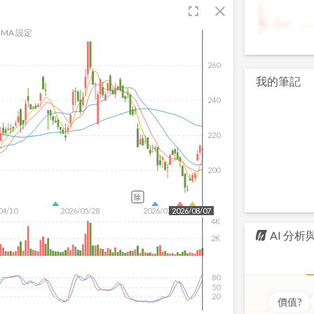
fullscreen
close
9
MA 設定
260
我的筆記
240
220
200
除
04/10
2026/05/28
2026/07/16
2026/08/07
4K
AI 分
2K
80
50
20
價值
?