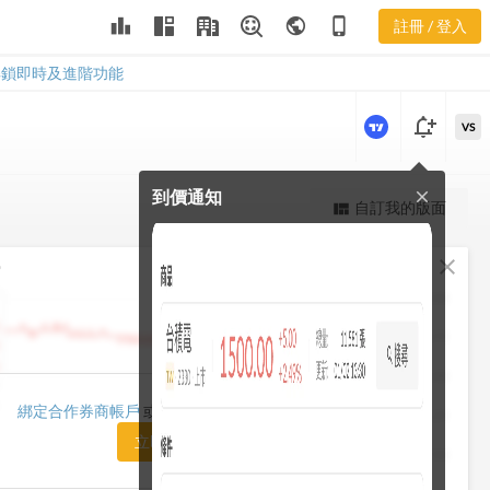
leaderboard
public
phone_iphone
註冊 / 登入
3515
3515
解鎖即時及進階功能
notification_add
VS
到價通知
close
更強大的進階價量圖表
自訂我的版面
view_quilt
完整內容，僅限註冊會員使用
fullscreen
close
勢
註冊/登入解鎖
1482.50
1448.75
1415.00
1420.00
綁定合作券商帳戶
或「訂閱任一方案」即可解鎖
1381.25
立即前往訂閱
1347.50