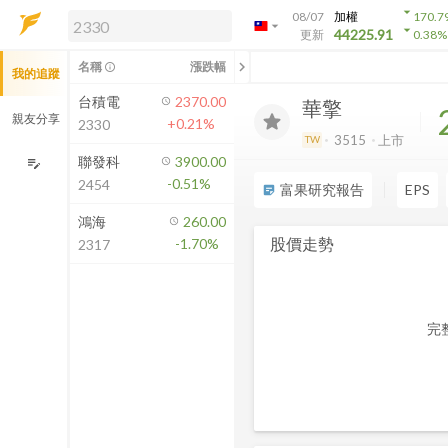
arrow_drop_down
08/07
加權
170.7
arrow_drop_down
arrow_drop_down
解鎖即時行情及進階功能
44225.91
更新
0.38
%
「綁定合作券商帳戶」或「訂閱任一
chevron_left
名稱
漲跌幅
info_outline
我的追蹤
方案」，即可解鎖以下功能：
即時行情
台積電
2370.00
華擎
即時市況與排行
親友分享
+0.21%
2330
到價通知
3515
上市
TW
成交金額熱力圖
聯發科
3900.00
edit_note
-0.51%
2454
前往方案訂閱
富果研究報告
EPS
sticky_note_2
如何綁定合作券商
鴻海
260.00
股價走勢
-1.70%
2317
完