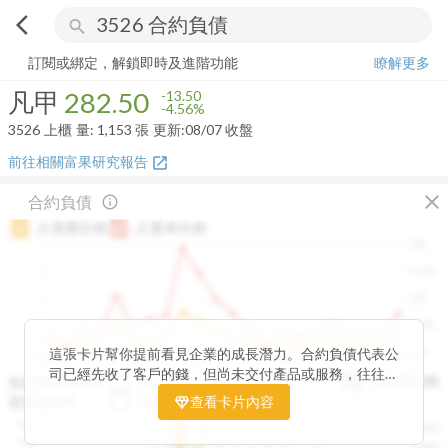
arrow_back_ios
search
凡甲
282.50
-4.56%
量:
1,153
張
訂閱或綁定，解鎖即時及進階功能
瞭解更多
凡甲
282.50
-13.50
-4.56%
3526
上櫃
量:
1,153
張
更新:
08/07 收盤
前往相關富果研究報告
open_in_new
close
合約負債
info_outline
占資產比例
占股本比例
2%
1.5%
1%
0.5%
0%
這張卡片幫你提前看見企業的成長潛力。合約負債代表公
2020Q1
2020Q4
2021Q3
2022Q2
2023Q1
2023Q4
2024Q3
2025Q2
司已經先收了客戶的錢，但尚未交付產品或服務，往往是
與存貨比較
合約負債成長率
QoQ
YoY
未來營收的先行指標。透過觀察合約負債的季度變化與其
存貨成長率
QoQ
查看卡片內容
YoY
佔資產、股本的比例，你可以判斷企業手中訂單是否穩定
12B
250M
成長、營收動能是否正在累積。當合約負債持續上升時，
10B
200M