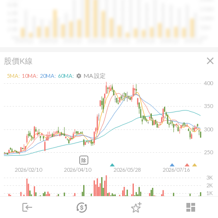
往往意味著未來幾季的營收與獲利將同步走強。這張卡片
8.0B
150M
讓你在市場還沒反應前，就能搶先洞察企業的成長訊號。
6.0B
100M
4.0B
50M
2.0B
0.0
0.0
2020Q1
2020Q4
2021Q3
2022Q2
2023Q1
2023Q4
2024Q3
2025Q2
close
股價K線
MA 設定
5
MA:
10
MA:
20
MA:
60
MA:
settings
400
350
300
250
除
2026/02/10
2026/04/10
2026/05/28
2026/07/16
3K
2K
1K
login
dashboard
KD
MACD
RSI
手勢操作
市場
追蹤
下單
交易
登入