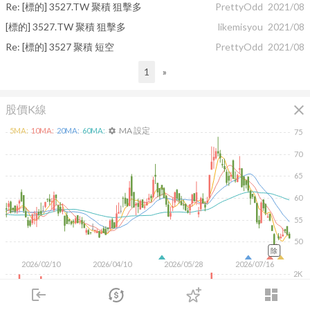
Re: [標的] 3527.TW 聚積 狙擊多
PrettyOdd
2021/08
[標的] 3527.TW 聚積 狙擊多
likemisyou
2021/08
Re: [標的] 3527 聚積 短空
PrettyOdd
2021/08
1
»
close
股價K線
MA 設定
5
MA:
10
MA:
20
MA:
60
MA:
settings
75
70
65
60
55
50
除
2026/02/10
2026/04/10
2026/05/28
2026/07/16
2K
login
dashboard
1K
市場
追蹤
下單
交易
登入