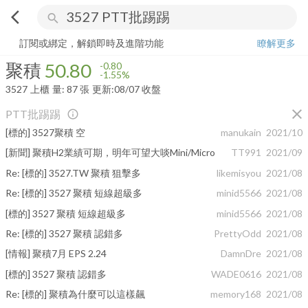
arrow_back_ios
search
聚積
50.80
-1.55%
量:
87
張
訂閱或綁定，解鎖即時及進階功能
瞭解更多
聚積
50.80
-0.80
-1.55%
3527
上櫃
量:
87
張
更新:
08/07 收盤
close
PTT批踢踢
info_outline
[標的] 3527聚積 空
manukain
2021/10
[新聞] 聚積H2業績可期，明年可望大啖Mini/Micro
TT991
2021/09
Re: [標的] 3527.TW 聚積 狙擊多
likemisyou
2021/08
Re: [標的] 3527 聚積 短線超級多
minid5566
2021/08
[標的] 3527 聚積 短線超級多
minid5566
2021/08
Re: [標的] 3527 聚積 認錯多
PrettyOdd
2021/08
[情報] 聚積7月 EPS 2.24
DamnDre
2021/08
[標的] 3527 聚積 認錯多
WADE0616
2021/08
Re: [標的] 聚積為什麼可以這樣飆
memory168
2021/08