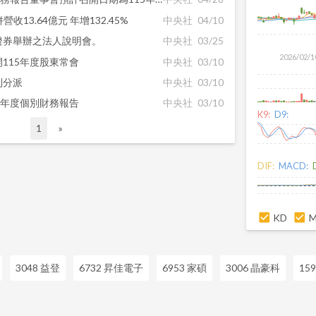
收13.64億元 年增132.45%
中央社
04/10
證券舉辦之法人說明會。
中央社
03/25
2026/02/1
115年度股東常會
中央社
03/10
利分派
中央社
03/10
4年度個別財務報告
中央社
03/10
K9:
D9:
1
»
DIF:
MACD:
KD
3048 益登
6732 昇佳電子
6953 家碩
3006 晶豪科
15