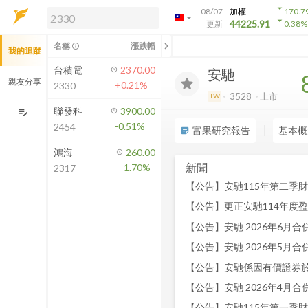
arrow_drop_down
08/07
加權
170.7
arrow_drop_down
arrow_drop_down
解鎖即時行情及進階功能
44225.91
更新
0.38
%
「綁定合作券商帳戶」或「訂閱任一
chevron_left
名稱
漲跌幅
info_outline
我的追蹤
方案」，即可解鎖以下功能：
即時行情
台積電
2370.00
安馳
即時市況與排行
親友分享
+0.21%
2330
到價通知
3528
上市
TW
成交金額熱力圖
聯發科
3900.00
edit_note
-0.51%
2454
前往方案訂閱
富果研究報告
基本概
sticky_note_2
如何綁定合作券商
鴻海
260.00
新聞
-1.70%
2317
【公告】安馳 2026年6月合併營
【公告】安馳 2026年5月合併
【公告】安馳 2026年4月合併營