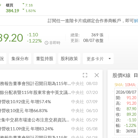
arrow_drop_down
9
櫃買
7.18
arrow_drop_down
384.19
1.83
%
訂閱任一進階卡片或綁定合作券商帳戶，即可
89.20
-1.10
總量:
369
張
-1.22%
更新:
08/07 收盤
非即時
況
集保分布
董監持股
股利政策
arrow_drop_down
fullscreen
close
股價K線
【公告】安馳115年第二季財務報告董事會預計召開日期為115年8月11日
中央社
08/03
5
MA:
10
MA:
2026/08/07
【公告】更正安馳114年度盈餘分配表暨115年股東常會中英文議事手冊及議事錄相關內容
中央社
07/20
開
:
91.20
收10.92億元 年增57.4%
中央社
07/09
高
:
91.20
低
:
87.90
營收10億元 年增66.83%
中央社
06/10
收
:
89.20
【公告】安馳係因有價證券於集中交易市場達公布注意交易資訊標準，故公布相關財務業務等重大訊息，以利投資人區別瞭解。
中央社
05/29
跌
:
-1.10
幅
:
-1.22%
收11.09億元 年增83.24%
中央社
05/08
量
:
369張
【公告】安馳115年第一季財務報告董事會預計召開日期為115年5月8日
中央社
04/28