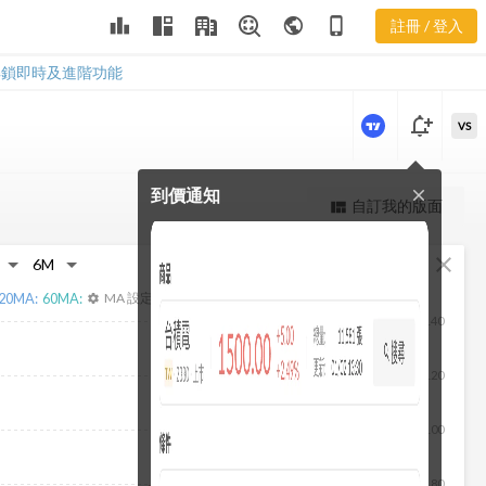
leaderboard
public
phone_iphone
註冊 / 登入
3528 新聞
3528 新聞
解鎖即時及進階功能
notification_add
VS
到價通知
close
更強大的進階價量圖表
自訂我的版面
view_quilt
完整內容，僅限註冊會員使用
fullscreen
close
註冊/登入解鎖
20
MA:
60
MA:
MA 設定
settings
140
120
100
80