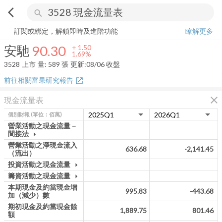
arrow_back_ios
search
安馳
90.30
+
1.69%
量:
589
張
訂閱或綁定，解鎖即時及進階功能
瞭解更多
安馳
90.30
+
1.50
1.69%
3528
上市
量:
589
張
更新:
08/06 收盤
前往相關富果研究報告
open_in_new
close
現金流量表
個別財報
(單位：佰萬)
營業活動之現金流量－
間接法
arrow_drop_down
營業活動之淨現金流入
636.68
-2,141.45
（流出）
投資活動之現金流量
arrow_drop_down
籌資活動之現金流量
arrow_drop_down
本期現金及約當現金增
995.83
-443.68
加（減少）數
期初現金及約當現金餘
1,889.75
801.46
額