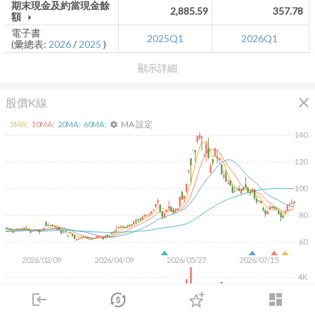
期末現金及約當現金餘
2,885.59
357.78
額
arrow_drop_down
電子書
2025Q1
2026Q1
(彙總表:
2026
/
2025
)
顯示詳細
close
股價K線
MA 設定
5
MA:
10
MA:
20
MA:
60
MA:
settings
140
120
100
80
60
2026/02/09
2026/04/09
2026/05/27
2026/07/15
4K
2K
login
dashboard
市場
追蹤
下單
交易
登入