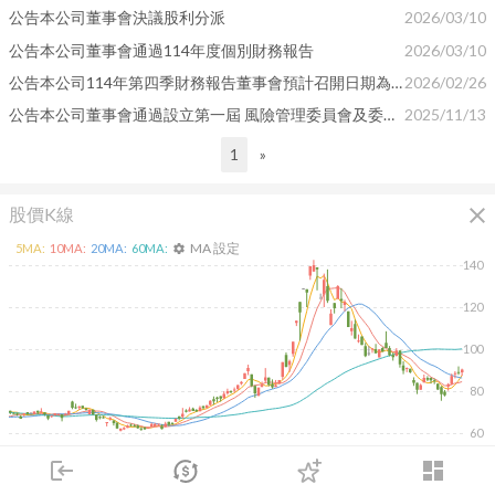
公告本公司董事會決議股利分派
2026/03/10
公告本公司董事會通過114年度個別財務報告
2026/03/10
公告本公司114年第四季財務報告董事會預計召開日期為 115年3月10日
2026/02/26
公告本公司董事會通過設立第一屆 風險管理委員會及委任風險管理委員會委員
2025/11/13
1
»
close
股價K線
MA 設定
5
MA:
10
MA:
20
MA:
60
MA:
settings
140
120
100
80
60
2026/02/09
2026/04/09
2026/05/27
2026/07/15
login
dashboard
市場
追蹤
下單
交易
登入
4K