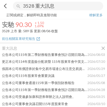
arrow_back_ios
search
安馳
90.30
+
1.69%
量:
589
張
訂閱或綁定，解鎖即時及進階功能
瞭解更多
安馳
90.30
+
1.50
1.69%
3528
上市
量:
589
張
更新:
08/06 收盤
前往相關富果研究報告
open_in_new
close
重大訊息
公告本公司115年第二季財務報告董事會預計召開日期為 115年8月11日
2026/08/03
更正本公司114年度盈餘分配表暨 115年股東常會中英文議事手冊及議事錄相關內容
2026/07/20
係因本公司有價證券於集中交易市場達公布注意交易資訊標準， 故公布相關財務業務等重大訊息，以利投資人區別瞭解。
2026/05/29
公告本公司115年股東常會重要決議
2026/05/27
公告本公司董事會通過115年第一季個別財務報告
2026/05/08
公告本公司115年第一季財務報告董事會預計召開日期為 115年5月8日
2026/04/28
公告本公司受邀參加康和證券舉辦之法人說明會。
2026/03/25
公告本公司董事會決議召開115年度股東常會
2026/03/10