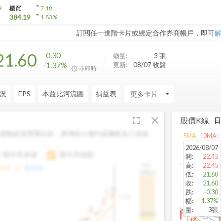
arrow_drop_down
9
櫃買
7.18
arrow_drop_down
384.19
1.83
%
訂閱任一進階卡片或綁定合作券商帳戶，即可
21.60
-0.30
總量:
3
張
-1.37%
更新:
08/07 收盤
非即時
況
EPS
本益比河流圖
損益表
arrow_drop_down
fullscreen
close
股價K線
變動經過雙重分析，將傳統 6 條均線彙整為三多線，
5
MA:
10
MA:
。
2026/08/07
顯示長多線
顯示高低點
開
:
22.45
高
:
22.45
H.C.
arrow_drop_up
6.85
長多線:
-
1496.0
低
:
21.60
收
:
21.60
跌
:
-0.30
1,400
幅
:
-1.37%
量
:
3張
1474.0