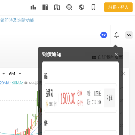
3531 三多風
leaderboard
public
phone_iphone
註冊 / 登入
向圖
3531 三多風向圖
解鎖即時及進階功能
notification_add
VS
到價通知
close
更強大的進階價量圖表
自訂我的版面
view_quilt
完整內容，僅限註冊會員使用
fullscreen
close
註冊/登入解鎖
20
MA:
60
MA:
MA 設定
settings
25
24
23
22