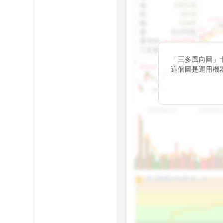
收
:
1425.00
跌
:
-30.00
1155.
幅
:
-2.06%
1100.60
量
:
42,092張
量5MA
:
▲ 43,010張
1060.76
三多量
:
-
「三多風向圖」
899.40
這個圖是運用機
傳統 6 條均線
趨勢。
812.75
2025/04/23
2025/07/
arrow_drop_up
100%
PL 指標:
94.88
%
75%
50%
25%