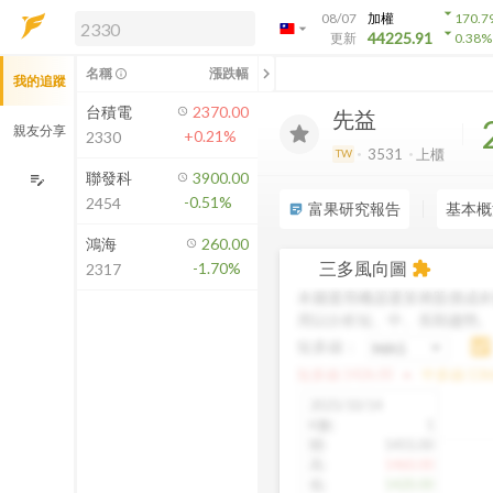
arrow_drop_down
08/07
加權
170.7
arrow_drop_down
arrow_drop_down
解鎖即時行情及進階功能
44225.91
更新
0.38
%
「綁定合作券商帳戶」或「訂閱任一
chevron_left
名稱
漲跌幅
info_outline
我的追蹤
方案」，即可解鎖以下功能：
即時行情
台積電
2370.00
先益
即時市況與排行
親友分享
+0.21%
2330
到價通知
3531
上櫃
TW
成交金額熱力圖
聯發科
3900.00
edit_note
-0.51%
2454
前往方案訂閱
富果研究報告
基本概
sticky_note_2
如何綁定合作券商
鴻海
260.00
三多風向圖
-1.70%
extension
2317
本圖運用機器運算將股價成本
用以分析短、中、長期趨勢
短多線：
arrow_drop_up
短多線:
1426.00
中多線:
136
2025/10/14
K數
:
1
開
:
1455.00
高
:
1460.00
低
:
1420.00