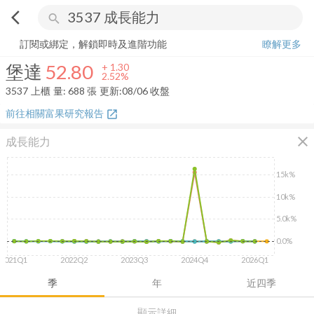
arrow_back_ios
search
堡達
52.80
+
2.52%
量:
688
張
訂閱或綁定，解鎖即時及進階功能
瞭解更多
堡達
52.80
+
1.30
2.52%
3537
上櫃
量:
688
張
更新:
08/06 收盤
前往相關富果研究報告
open_in_new
close
成長能力
15k%
10k%
5.0k%
0.0%
2021Q1
2022Q2
2023Q3
2024Q4
2026Q1
季
年
近四季
顯示詳細