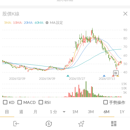
close
股價K線
MA 設定
5
MA:
10
MA:
20
MA:
60
MA:
settings
90
80
70
60
50
40
除
2026/02/09
2026/04/09
2026/05/27
2026/07/15
15K
10K
5K
KD
MACD
RSI
手勢操作
日
週
月
1M
3M
6M
1Y
login
dashboard
推薦卡片
基本面
技術面
消息面
籌碼面
財務報
市場
追蹤
下單
交易
登入