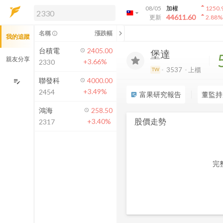
arrow_drop_up
08/05
加權
1250.
arrow_drop_down
arrow_drop_up
解鎖即時行情及進階功能
44611.60
更新
2.88
%
「綁定合作券商帳戶」或「訂閱任一
chevron_left
名稱
漲跌幅
info_outline
我的追蹤
方案」，即可解鎖以下功能：
即時行情
台積電
2405.00
堡達
即時市況與排行
親友分享
+3.66%
2330
到價通知
3537
上櫃
TW
成交金額熱力圖
聯發科
4000.00
edit_note
+3.49%
2454
前往方案訂閱
富果研究報告
董監持
sticky_note_2
如何綁定合作券商
鴻海
258.50
股價走勢
+3.40%
2317
完