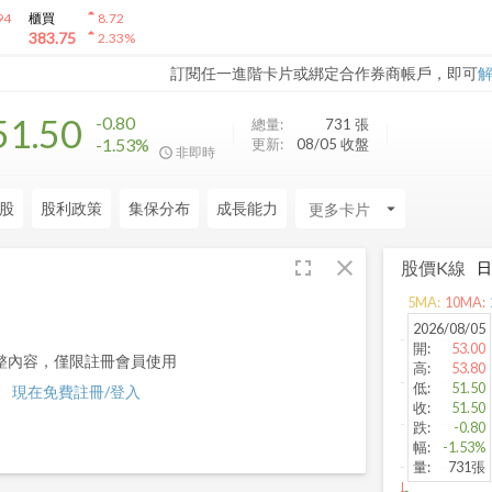
arrow_drop_up
94
櫃買
8.72
arrow_drop_up
383.75
2.33
%
訂閱任一進階卡片或綁定合作券商帳戶，即可
51.50
-0.80
總量:
731
張
-1.53%
更新:
08/05 收盤
非即時
股
股利政策
集保分布
成長能力
arrow_drop_down
fullscreen
close
股價K線
5
MA:
10
MA:
2026/08/05
開
:
53.00
整內容，僅限註冊會員使用
高
:
53.80
低
:
51.50
現在免費註冊/登入
收
:
51.50
跌
:
-0.80
幅
:
-1.53%
量
:
731張