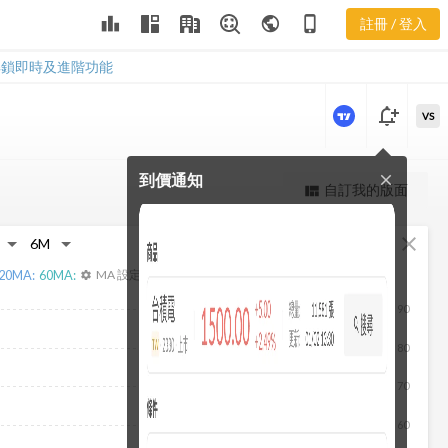
3537 股價走
leaderboard
public
phone_iphone
註冊 / 登入
勢
3537 股價走勢
解鎖即時及進階功能
notification_add
VS
到價通知
close
更強大的進階價量圖表
自訂我的版面
view_quilt
完整內容，僅限註冊會員使用
fullscreen
close
註冊/登入解鎖
20
MA:
60
MA:
MA 設定
settings
90
80
70
60