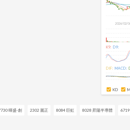
2026/02/0
K9:
D9:
DIF:
MACD:
KD
7730 暉盛-創
2302 麗正
8084 巨虹
8028 昇陽半導體
671