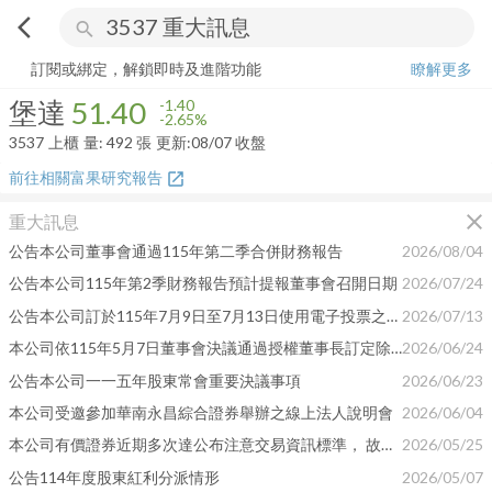
arrow_back_ios
search
堡達
51.40
-2.65%
量:
492
張
訂閱或綁定，解鎖即時及進階功能
瞭解更多
堡達
51.40
-1.40
-2.65%
3537
上櫃
量:
492
張
更新:
08/07 收盤
前往相關富果研究報告
open_in_new
close
重大訊息
公告本公司董事會通過115年第二季合併財務報告
2026/08/04
公告本公司115年第2季財務報告預計提報董事會召開日期
2026/07/24
公告本公司訂於115年7月9日至7月13日使用電子投票之股東 領取紀念品，因颱風影響之因應措施
2026/07/13
本公司依115年5月7日董事會決議通過授權董事長訂定除息基準 日及相關事宜
2026/06/24
公告本公司一一五年股東常會重要決議事項
2026/06/23
本公司受邀參加華南永昌綜合證券舉辦之線上法人說明會
2026/06/04
本公司有價證券近期多次達公布注意交易資訊標準， 故公告相關訊息，以利投資人區別暸解。
2026/05/25
公告114年度股東紅利分派情形
2026/05/07