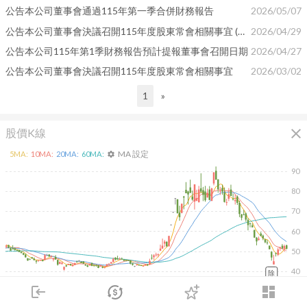
公告本公司董事會通過115年第一季合併財務報告
2026/05/07
公告本公司董事會決議召開115年度股東常會相關事宜 (更正電子投票格式)
2026/04/29
公告本公司115年第1季財務報告預計提報董事會召開日期
2026/04/27
公告本公司董事會決議召開115年度股東常會相關事宜
2026/03/02
1
»
close
股價K線
MA 設定
5
MA:
10
MA:
20
MA:
60
MA:
settings
90
80
70
60
50
40
除
2026/02/10
2026/04/10
2026/05/28
2026/07/16
login
dashboard
15K
市場
追蹤
下單
交易
登入