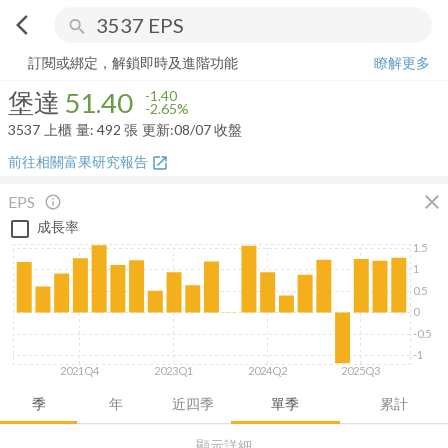
arrow_back_ios
search
堡達
51.40
-2.65%
量:
492
張
訂閱或綁定，解鎖即時及進階功能
瞭解更多
堡達
51.40
-1.40
-2.65%
3537
上櫃
量:
492
張
更新:
08/07 收盤
前往相關富果研究報告
open_in_new
close
EPS
info_outline
成長率
1.5
1
0.5
0
-0.5
-1
2021Q4
2023Q1
2024Q2
2025Q3
季
年
近四季
單季
累計
顯示詳細