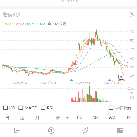
close
股價K線
MA 設定
5
MA:
10
MA:
20
MA:
60
MA:
settings
90
80
70
60
50
40
除
2026/02/10
2026/04/10
2026/05/28
2026/07/16
15K
10K
5K
KD
MACD
RSI
手勢操作
日
週
月
1M
3M
6M
1Y
login
dashboard
推薦卡片
基本面
技術面
消息面
籌碼面
財務報
市場
追蹤
下單
交易
登入