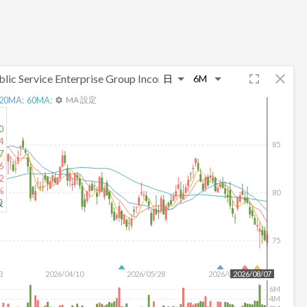
fullscreen
close
blic Service Enterprise Group Incorporated
20
MA:
60
MA:
MA 設定
settings
0
4
85
7
6
2
%
80
股
75
3
2026/04/10
2026/05/28
2026/07/16
2026/08/07
6M
4M