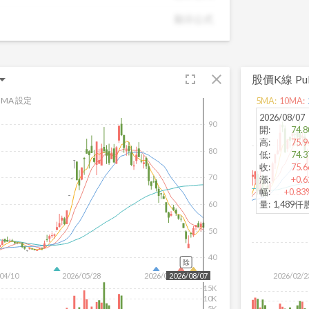
潛力股，讓投資決策更有依據。
顯示公式
fullscreen
close
股價K線
Pu
MA 設定
5
MA:
10
MA:
2026/08/07
90
開
:
74.8
高
:
75.9
80
低
:
74.3
收
:
75.6
70
漲
:
+0.6
幅
:
+0.83
量
:
1,489仟
60
50
40
除
04/10
2026/05/28
2026/07/16
2026/02/2
2026/08/07
15K
10K
5K