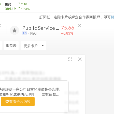
arrow_drop_down
9
櫃買
7.18
arrow_drop_down
384.19
1.83
%
訂閱任一進階卡片或綁定合作券商帳戶，即可
ose
close
75.66
Public Service ...
+0.83%
PEG
US
損益表
arrow_drop_down
fullscreen
close
 EPS 為
-
（簡單預估法）
，不適合用 PEG 來評估投資價值
快速評估一家公司目前的股價是否合理。
顯示公式
股價相對於成長的合理性」，當數值越
票價格尚未充分反映公司未來的獲利成長
查看卡片內容
顯示公式
引力。 卡片同時顯示預估 EPS、年增
助你從成長與估值兩個角度雙重判斷，找
顯示公式