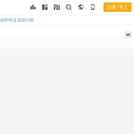
3537 PEG 計
leaderboard
public
phone_iphone
註冊 / 登入
算機
3537 PEG 計算機
解鎖即時及進階功能
VS