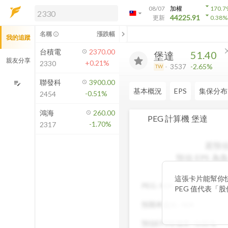
arrow_drop_down
08/07
加權
170.7
arrow_drop_down
arrow_drop_down
解鎖即時行情及進階功能
44225.91
更新
0.38
%
「綁定合作券商帳戶」或「訂閱任一
chevron_left
名稱
漲跌幅
info_outline
我的追蹤
方案」，即可解鎖以下功能：
即時行情
cl
台積電
2370.00
51.40
堡達
即時市況與排行
親友分享
+0.21%
2330
-2.65%
3537
TW
到價通知
成交金額熱力圖
聯發科
3900.00
edit_note
基本概況
EPS
集保分布
-0.51%
2454
前往方案訂閱
如何綁定合作券商
鴻海
260.00
PEG 計算機
堡達
-1.70%
2317
若預估
預估 EPS
為負
這張卡片能幫你
PEG :
N/A
PEG 值代表「
低，通常表示股
預期本益比 :
N/A
潛力，具備投資吸
率與本益比，幫
預估EPS年增率 :
0.00
%