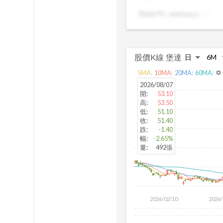
出真正被低估的
預估EPS
:
-
（簡單預估法）
股價K線
堡達
5
MA:
10
MA:
20
MA:
60
MA:
settings
2026/08/07
開
:
53.10
高
:
53.50
低
:
51.10
收
:
51.40
跌
:
-1.40
幅
:
-2.65%
量
:
492張
2026/02/10
2026/