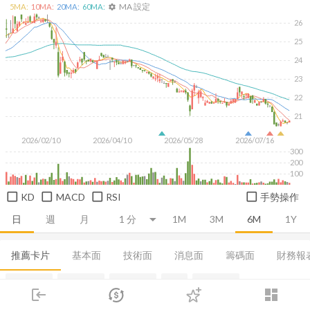
MA 設定
5
MA:
10
MA:
20
MA:
60
MA:
settings
26
25
24
23
22
21
2026/02/10
2026/04/10
2026/05/28
2026/07/16
300
200
100
KD
MACD
RSI
手勢操作
日
週
月
1M
3M
6M
1Y
推薦卡片
基本面
技術面
消息面
籌碼面
財務報
集保分布
董監持股
基本概況
EPS
成長能力
login
dashboard
市場
追蹤
下單
交易
登入