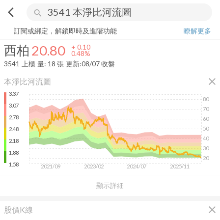
arrow_back_ios
search
西柏
20.80
+
0.48%
量:
18
張
訂閱或綁定，解鎖即時及進階功能
瞭解更多
西柏
20.80
+
0.10
0.48%
3541
上櫃
量:
18
張
更新:
08/07 收盤
close
本淨比河流圖
3.37
80
3.07
70
2.78
60
50
2.48
40
2.18
30
1.88
20
1.58
2021/09
2023/02
2024/07
2025/11
顯示詳細
close
股價K線