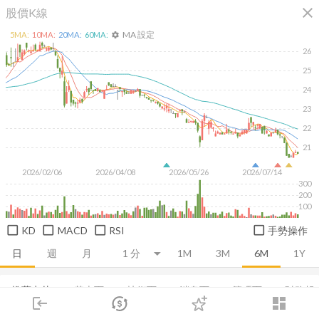
close
股價K線
MA 設定
5
MA:
10
MA:
20
MA:
60
MA:
settings
26
25
24
23
22
21
2026/02/06
2026/04/08
2026/05/26
2026/07/14
300
200
100
KD
MACD
RSI
手勢操作
日
週
月
1M
3M
6M
1Y
推薦卡片
基本面
技術面
消息面
籌碼面
財務報
login
dashboard
市場
追蹤
下單
交易
登入