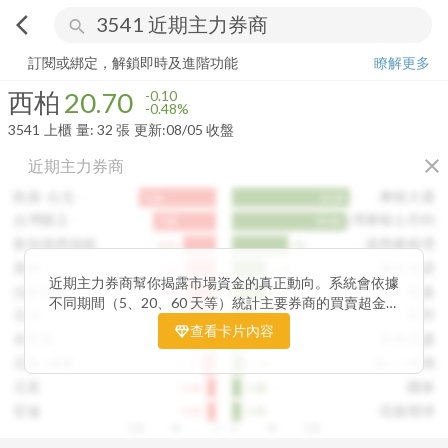
arrow_back_ios
search
西柏
20.70
-0.48%
量:
32
張
訂閱或綁定，解鎖即時及進階功能
瞭解更多
西柏
20.70
-0.10
-0.48%
3541
上櫃
量:
32
張
更新:
08/05 收盤
close
近期主力券商
凱基-台北
摩根大通
9.6k
14.6k
台灣匯立
台灣摩根士丹利
7.8k
14.2k
新加坡商瑞銀
港商麥格理
4.1k
7k
美林
瑞士信貸
3.8k
4.3k
近期主力券商幫你揭露市場資金的真正動向。系統會依據
法銀巴黎
凱基
3.7k
4.1k
不同期間（5、20、60 天等）統計主要券商的買賣超金
元大
富邦
3.5k
3.2k
額，讓你一眼看出哪些券商正在積極買進、哪些在出脫持
查看卡片內容
永豐金
美商高盛
3.4k
2.4k
股。透過觀察主力券商的佈局變化，你能判斷資金是否正
在悄悄進場或撤出，提前洞察市場趨勢。這張卡片特別適
元富-城東
統一-內湖
1.7k
1.5k
合想追蹤主力動向、掌握短線資金流向的投資人，幫你看
元富
國泰
1.1k
1.2k
見一般投資者看不見的關鍵訊號。
宏遠
花旗環球
1.1k
1.1k
10k
5k
0
0
5k
10k