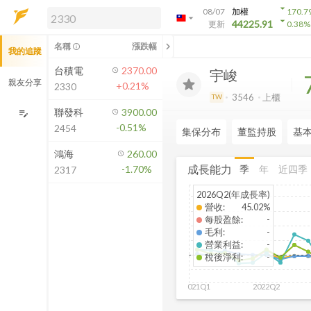
arrow_drop_down
08/07
加權
170.7
arrow_drop_down
arrow_drop_down
解鎖即時行情及進階功能
44225.91
更新
0.38
%
「綁定合作券商帳戶」或「訂閱任一
chevron_left
名稱
漲跌幅
info_outline
我的追蹤
方案」，即可解鎖以下功能：
即時行情
台積電
2370.00
宇峻
即時市況與排行
親友分享
+0.21%
2330
到價通知
3546
上櫃
TW
成交金額熱力圖
聯發科
3900.00
edit_note
-0.51%
2454
前往方案訂閱
集保分布
董監持股
基
如何綁定合作券商
鴻海
260.00
成長能力
季
年
近四季
-1.70%
2317
2026Q2(年成長率)
營收
:
45.02%
每股盈餘
:
-
毛利
:
-
營業利益
:
-
稅後淨利
:
-
2021Q1
2022Q2