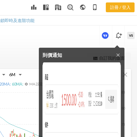
3546 成長能
leaderboard
public
phone_iphone
註冊 / 登入
力
3546 成長能力
解鎖即時及進階功能
notification_add
VS
到價通知
close
更強大的進階價量圖表
自訂我的版面
view_quilt
完整內容，僅限註冊會員使用
fullscreen
close
註冊/登入解鎖
20
MA:
60
MA:
MA 設定
settings
85
80
75