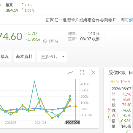
arrow_drop_down
9
櫃買
7.18
arrow_drop_down
384.19
1.83
%
訂閱任一進階卡片或綁定合作券商帳戶，即可
74.60
-0.70
總量:
143
張
-0.93%
更新:
08/07 收盤
非即時
本概況
基本資料
arrow_drop_down
fullscreen
close
show_chart
股價K線
5
MA:
10
MA:
400%
2026/08/07
300%
開
:
75.90
200%
高
:
76.60
100%
低
:
74.40
0.0%
收
:
74.60
跌
:
-0.70
-100.0%
幅
:
-0.93%
2023Q3
2024Q4
2026Q1
2026Q2
量
:
143張