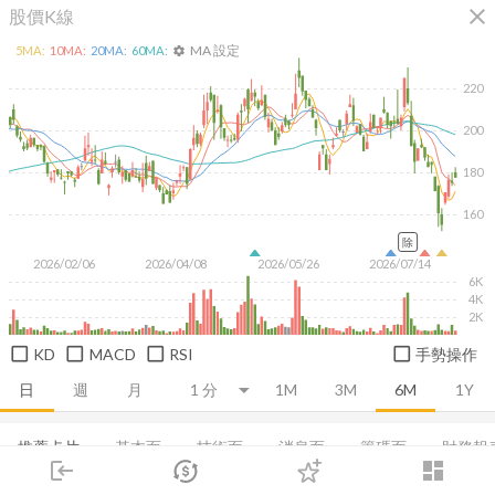
close
股價K線
MA 設定
5
MA:
10
MA:
20
MA:
60
MA:
settings
220
200
180
160
除
2026/02/06
2026/04/08
2026/05/26
2026/07/14
6K
4K
2K
KD
MACD
RSI
手勢操作
日
週
月
1M
3M
6M
1Y
推薦卡片
基本面
技術面
消息面
籌碼面
財務報
login
dashboard
市場
追蹤
下單
交易
登入
集保分布
董監持股
EPS
股利政策
成長能力