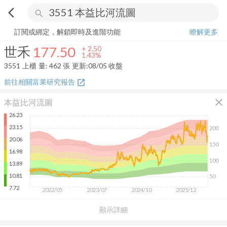
arrow_back_ios
search
世禾
177.50
+
1.43%
量:
462
張
訂閱或綁定，解鎖即時及進階功能
瞭解更多
世禾
177.50
+
2.50
1.43%
3551
上櫃
量:
462
張
更新:
08/05 收盤
前往相關富果研究報告
open_in_new
close
本益比河流圖
26.23
23.15
200
20.06
150
16.98
100
13.89
10.81
50
7.72
2022/05
2023/07
2024/10
2025/12
顯示詳細