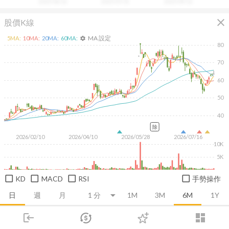
2025/06/16
2025/07/31
2025/09/16
close
股價K線
MA 設定
5
MA:
10
MA:
20
MA:
60
MA:
settings
80
70
60
50
40
除
2026/02/10
2026/04/10
2026/05/28
2026/07/16
10K
5K
KD
MACD
RSI
手勢操作
日
週
月
1M
3M
6M
1Y
login
dashboard
推薦卡片
基本面
技術面
消息面
籌碼面
財務報
市場
追蹤
下單
交易
登入