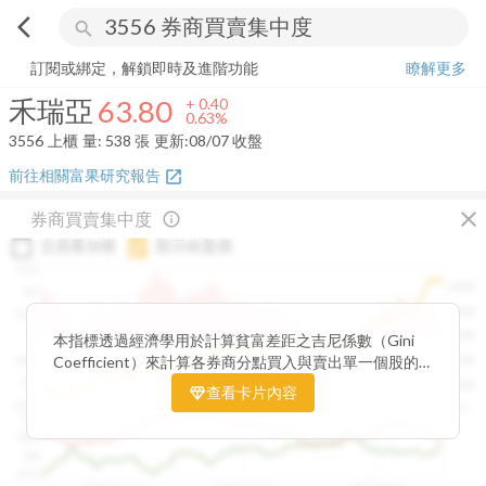
arrow_back_ios
search
禾瑞亞
63.80
+
0.63%
量:
538
張
訂閱或綁定，解鎖即時及進階功能
瞭解更多
禾瑞亞
63.80
+
0.40
0.63%
3556
上櫃
量:
538
張
更新:
08/07 收盤
前往相關富果研究報告
open_in_new
close
券商買賣集中度
info_outline
交易量加權
顯示收盤價
0.15
1400
0.1
1300
0.05
1200
0
本指標透過經濟學用於計算貧富差距之吉尼係數（Gini
Coefficient）來計算各券商分點買入與賣出單一個股的
-0.05
1100
集中程度。可做為籌碼面分析的一個重要參考。
-0.1
1000
查看卡片內容
-0.15
900
0.9
0.85
0.8
0.75