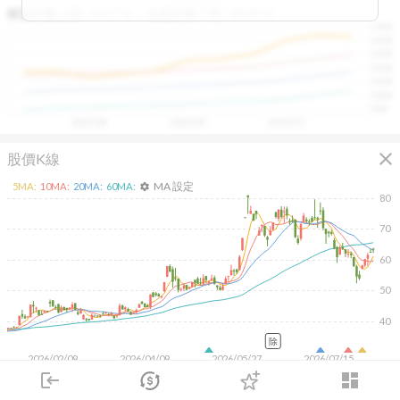
區間，則可能出現被低估的買進機會。五線譜不只是技術
收盤距離上限:
10.17
%
收盤距離下限:
38.09
%
1500
分析，更是幫助你掌握「合理價帶」與「長期趨勢」的工
1400
具，讓投資判斷更有依據、更有信心。
1300
1200
1100
1000
900
2025/08
2025/09
2025/10
close
股價K線
MA 設定
5
MA:
10
MA:
20
MA:
60
MA:
settings
80
70
60
50
40
除
2026/02/09
2026/04/09
2026/05/27
2026/07/15
10K
login
dashboard
市場
追蹤
下單
交易
登入
5K