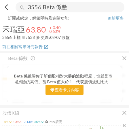
arrow_back_ios
search
禾瑞亞
63.80
+
0.63%
量:
538
張
訂閱或綁定，解鎖即時及進階功能
瞭解更多
禾瑞亞
63.80
+
0.40
0.63%
3556
上櫃
量:
538
張
更新:
08/07 收盤
前往相關富果研究報告
open_in_new
close
Beta 係數
info_outline
2
Beta 係數帶你了解個股相對大盤的波動程度，也就是市
1.5
場風險的高低。當 Beta 值大於 1，代表股價波動比大盤
1
更劇烈，屬於高風險高報酬型；若 Beta 值小於 1，則表
查看卡片內容
0.5
示波動相對穩定，抗跌性較強。透過觀察 Beta 值的變化
趨勢，你能判斷公司股價在不同市場階段的敏感度，進一
0
2025/06
2025/07
2025/08
2025/09
步衡量投資組合的整體風險與潛在報酬。
close
股價K線
MA 設定
5
MA:
10
MA:
20
MA:
60
MA:
settings
80