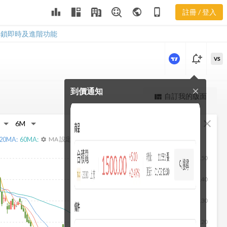
3558 經營能
leaderboard
public
phone_iphone
註冊 / 登入
力
3558 經營能力
解鎖即時及進階功能
notification_add
VS
到價通知
close
更強大的進階價量圖表
自訂我的版面
view_quilt
完整內容，僅限註冊會員使用
fullscreen
close
註冊/登入解鎖
20
MA:
60
MA:
MA 設定
settings
150
140
130
120