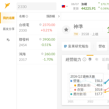
arrow_drop_down
08/07
加權
170.7
arrow_drop_down
arrow_drop_down
解鎖即時行情及進階功能
44225.91
更新
0.38
%
「綁定合作券商帳戶」或「訂閱任一
chevron_left
名稱
漲跌幅
info_outline
我的追蹤
方案」，即可解鎖以下功能：
即時行情
台積電
2370.00
神準
即時市況與排行
親友分享
+0.21%
2330
到價通知
3558
上櫃
TW
成交金額熱力圖
聯發科
3900.00
edit_note
-0.51%
2454
前往方案訂閱
富果研究報告
營收
sticky_note_2
如何綁定合作券商
鴻海
260.00
經營能力
季
年
近四
-1.70%
info_outline
2317
2026 Q2 週轉天數
營運
:
150.3
應收款項
:
48.6
存貨
:
101.8
應付款項
:
117.7
2021
2022
2