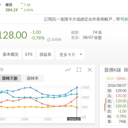
arrow_drop_down
9
櫃買
7.18
arrow_drop_down
384.19
1.83
%
訂閱任一進階卡片或綁定合作券商帳戶，即可
128.00
-1.00
總量:
74
張
-0.78%
更新:
08/07 收盤
非即時
基本概況
EPS
損益表
arrow_drop_down
fullscreen
close
show_chart
股價K線
季
週轉天數
週轉率
5
MA:
10
MA:
2026/08/07
150天
開
:
129.00
高
:
130.00
100天
低
:
128.00
收
:
128.00
50天
跌
:
-1.00
幅
:
-0.78%
0天
023
2024
2025
2026
2026Q2
量
:
74張