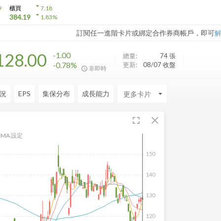
arrow_drop_down
9
櫃買
7.18
arrow_drop_down
384.19
1.83
%
訂閱任一進階卡片或綁定合作券商帳戶，即可
128.00
-1.00
總量:
74
張
-0.78%
更新:
08/07 收盤
非即時
況
EPS
集保分布
成長能力
arrow_drop_down
fullscreen
close
MA 設定
150
140
130
120