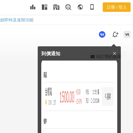
leaderboard
public
phone_iphone
註冊 / 登入
3558 股價K線
3558 股價K線
解鎖即時及進階功能
notification_add
VS
到價通知
close
更強大的進階價量圖表
自訂我的版面
view_quilt
完整內容，僅限註冊會員使用
註冊/登入解鎖