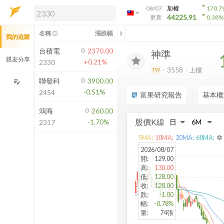
arrow_drop_down
08/07
加權
170.7
arrow_drop_down
arrow_drop_down
解鎖即時行情及進階功能
44225.91
更新
0.38
%
「綁定合作券商帳戶」或「訂閱任一
chevron_left
名稱
漲跌幅
info_outline
我的追蹤
方案」，即可解鎖以下功能：
即時行情
台積電
2370.00
神準
即時市況與排行
親友分享
+0.21%
2330
到價通知
3558
上櫃
TW
成交金額熱力圖
聯發科
3900.00
edit_note
-0.51%
2454
前往方案訂閱
富果研究報告
基本概
sticky_note_2
如何綁定合作券商
鴻海
260.00
股價K線
-1.70%
2317
5
MA:
10
MA:
20
MA:
60
MA:
settings
2026/08/07
開
:
129.00
高
:
130.00
低
:
128.00
收
:
128.00
跌
:
-1.00
幅
:
-0.78%
量
:
74張