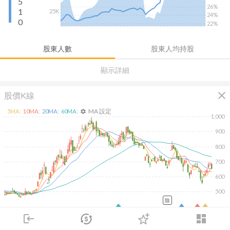
5
26%
1
25K
24%
0
22%
股東人數
股東人均持股
顯示詳細
close
股價K線
MA 設定
5
MA:
10
MA:
20
MA:
60
MA:
settings
1,000
900
800
700
600
500
除
2026/02/10
2026/04/10
2026/05/28
2026/07/16
login
dashboard
6K
市場
追蹤
下單
交易
登入
4K