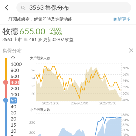
arrow_back_ios
search
牧德
655.00
-4.80%
量:
481
張
訂閱或綁定，解鎖即時及進階功能
瞭解更多
牧德
655.00
-33.00
-4.80%
3563
上市
量:
481
張
更新:
08/07 收盤
close
集保分布
全
大戶
股東人數
1000
58%
800
26
56%
600
24
54%
400
22
52%
200
100
50%
20
50
48%
2025/10/03
2026/01/30
2026/06/05
40
小戶
股東人數
30
36%
20
34%
35K
15
32%
30%
10
30K
28%