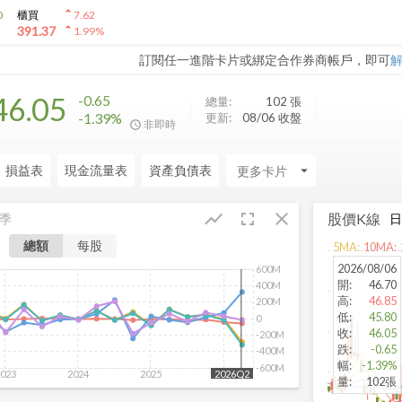
arrow_drop_up
0
櫃買
7.62
arrow_drop_up
391.37
1.99
%
訂閱任一進階卡片或綁定合作券商帳戶，即可
46.05
-0.65
總量:
102
張
-1.39%
更新:
08/06 收盤
非即時
損益表
現金流量表
資產負債表
arrow_drop_down
fullscreen
close
show_chart
股價K線
季
總額
每股
5
MA:
10
MA:
2026/08/06
600M
開
:
46.70
400M
高
:
46.85
200M
低
:
45.80
0
收
:
46.05
-200M
跌
:
-0.65
-400M
幅
:
-1.39%
-600M
023
2024
2025
2026
2026Q2
量
:
102張