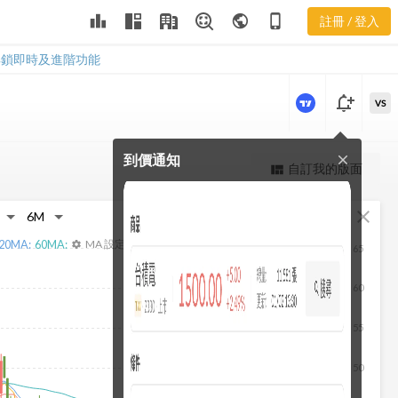
3564 現金流
leaderboard
public
phone_iphone
註冊 / 登入
量
3564 現金流量
解鎖即時及進階功能
notification_add
VS
到價通知
close
更強大的進階價量圖表
自訂我的版面
view_quilt
完整內容，僅限註冊會員使用
fullscreen
close
註冊/登入解鎖
20
MA:
60
MA:
MA 設定
settings
65
60
55
50