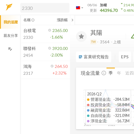
arrow_drop_down
08/06
加權
214.9
arrow_drop_down
arrow_drop_down
解鎖即時行情及進階功能
44396.70
更新
0.48
%
「綁定合作券商帳戶」或「訂閱任一
chevron_left
名稱
漲跌幅
info_outline
我的追蹤
方案」，即可解鎖以下功能：
即時行情
台積電
2365.00
其陽
即時市況與排行
親友分享
-1.66%
2330
到價通知
3564
上櫃
TW
成交金額熱力圖
聯發科
3920.00
edit_note
-2.00%
2454
前往方案訂閱
富果研究報告
EPS
sticky_note_2
如何綁定合作券商
鴻海
264.50
現金流量
季
年
近四
+2.32%
info_outline
2317
2026 Q2
營運現金流
:
-284.53M
投資現金流
:
-58.84M
融資現金流
:
322.86M
自由現金流
:
-321.09M
淨現金流
:
-16.72M
2021
2022
2