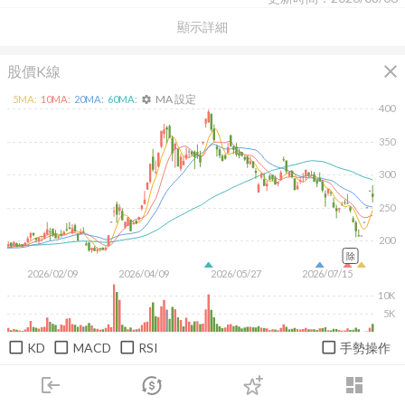
顯示詳細
close
股價K線
MA 設定
5
MA:
10
MA:
20
MA:
60
MA:
settings
400
350
300
250
200
除
2026/02/09
2026/04/09
2026/05/27
2026/07/15
10K
5K
KD
MACD
RSI
手勢操作
日
週
月
1M
3M
6M
1Y
login
dashboard
市場
追蹤
下單
交易
登入