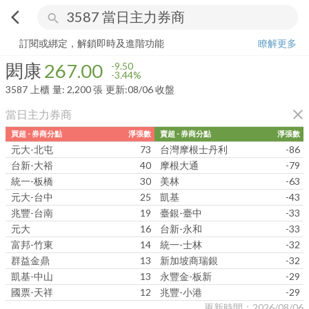
arrow_back_ios
search
閎康
267.00
-3.44%
量:
2,200
張
訂閱或綁定，解鎖即時及進階功能
瞭解更多
閎康
267.00
-9.50
-3.44%
3587
上櫃
量:
2,200
張
更新:
08/06 收盤
close
當日主力券商
買超 - 券商分點
淨張數
賣超 - 券商分點
淨張數
元大-北屯
73
台灣摩根士丹利
-86
台新-大裕
40
摩根大通
-79
統一-板橋
30
美林
-63
元大-台中
25
凱基
-43
兆豐-台南
19
臺銀-臺中
-33
元大
16
台新-永和
-33
富邦-竹東
14
統一-士林
-32
群益金鼎
13
新加坡商瑞銀
-32
凱基-中山
13
永豐金-板新
-29
國票-天祥
12
兆豐-小港
-29
更新時間：2026/08/06