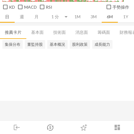
KD
MACD
RSI
手勢操作
日
週
月
1M
3M
6M
1Y
推薦卡片
基本面
技術面
消息面
籌碼面
財務報
集保分布
董監持股
基本概況
股利政策
成長能力
login
dashboard
市場
追蹤
下單
交易
登入