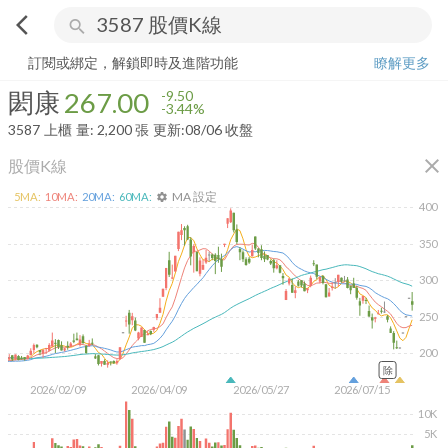
arrow_back_ios
search
閎康
267.00
-3.44%
量:
2,200
張
訂閱或綁定，解鎖即時及進階功能
瞭解更多
閎康
267.00
-9.50
-3.44%
3587
上櫃
量:
2,200
張
更新:
08/06 收盤
close
股價K線
MA 設定
5
MA:
10
MA:
20
MA:
60
MA:
settings
400
350
300
250
200
除
2026/02/09
2026/04/09
2026/05/27
2026/07/15
10K
5K