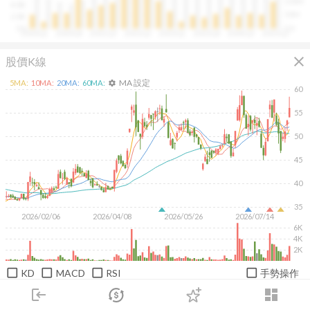
100M
4.0B
50M
2.0B
0.0
0.0
2020Q1
2020Q4
2021Q3
2022Q2
2023Q1
2023Q4
2024Q3
2025Q2
close
股價K線
MA 設定
5
MA:
10
MA:
20
MA:
60
MA:
settings
60
55
50
45
40
35
2026/02/06
2026/04/08
2026/05/26
2026/07/14
6K
4K
2K
KD
MACD
RSI
手勢操作
login
dashboard
日
週
月
1M
3M
6M
1Y
市場
追蹤
下單
交易
登入