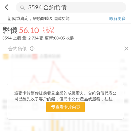
arrow_back_ios
search
磐儀
56.10
+
5.06%
量:
2,734
張
訂閱或綁定，解鎖即時及進階功能
瞭解更多
磐儀
56.10
+
2.70
5.06%
3594
上櫃
量:
2,734
張
更新:
08/05 收盤
close
合約負債
info_outline
占資產比例
占股本比例
2%
1.5%
1%
0.5%
0%
這張卡片幫你提前看見企業的成長潛力。合約負債代表公
2020Q1
2020Q4
2021Q3
2022Q2
2023Q1
2023Q4
2024Q3
2025Q2
司已經先收了客戶的錢，但尚未交付產品或服務，往往是
與存貨比較
合約負債成長率
QoQ
YoY
未來營收的先行指標。透過觀察合約負債的季度變化與其
存貨成長率
QoQ
查看卡片內容
YoY
佔資產、股本的比例，你可以判斷企業手中訂單是否穩定
12B
250M
成長、營收動能是否正在累積。當合約負債持續上升時，
10B
200M
往往意味著未來幾季的營收與獲利將同步走強。這張卡片
8.0B
150M
讓你在市場還沒反應前，就能搶先洞察企業的成長訊號。
6.0B