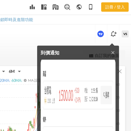
3594 重大訊
leaderboard
public
phone_iphone
註冊 / 登入
息
3594 重大訊息
解鎖即時及進階功能
notification_add
VS
到價通知
close
更強大的進階價量圖表
自訂我的版面
view_quilt
完整內容，僅限註冊會員使用
fullscreen
close
註冊/登入解鎖
20
MA:
60
MA:
MA 設定
settings
60
55
50
45