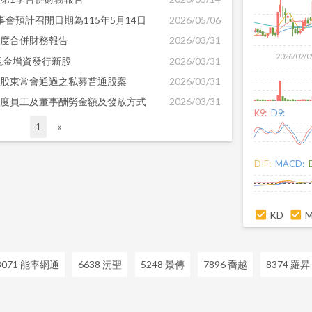
事會預計召開日期為115年5月14日
2026/05/06
年度合併財務報告
2026/03/31
2026/02/0
現金增資發行新股
2026/03/31
年股東常會通過之私募普通股案
2026/03/31
年度員工及董事酬勞金額及發放方式
2026/03/31
K9:
D9:
1
»
DIF:
MACD:
KD
8071 能率網通
6638 沅聖
5248 景傳
7896 喬越
8374 羅昇