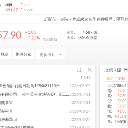
arrow_drop_up
0
櫃買
7.62
arrow_drop_up
391.37
1.99
%
訂閱任一進階卡片或綁定合作券商帳戶，即可
57.90
+1.80
總量:
4,589
張
+3.21%
更新:
08/06 收盤
非即時
本概況
集保分布
arrow_drop_down
fullscreen
close
股價K線
13:46
arrow_back
5
MA:
10
MA:
發佈時間:
-
2026/08/06
事會預計召開日期為115年8月13日
2026/08/05
開
:
57.90
代重要子公司「磐旭智能股份有限公司」 公告董事會決議發行員工認股權憑證
2026/07/31
高
:
59.80
低
:
56.00
相關事宜
2026/07/31
收
:
57.90
決議事項
2026/06/29
漲
:
+1.80
幅
:
+3.21%
認股基準日
2026/06/22
量
:
4,589張
年第1季合併財務報告
2026/05/14