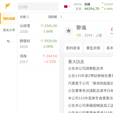
arrow_drop_down
08/06
加權
214.9
arrow_drop_down
arrow_drop_down
解鎖即時行情及進階功能
44396.70
更新
0.48
%
「綁定合作券商帳戶」或「訂閱任一
chevron_left
名稱
漲跌幅
info_outline
我的追蹤
方案」，即可解鎖以下功能：
即時行情
台積電
2365.00
磐儀
即時市況與排行
親友分享
-1.66%
2330
到價通知
3594
上櫃
TW
成交金額熱力圖
聯發科
3920.00
edit_note
-2.00%
2454
前往方案訂閱
股利政策
董監持股
基
如何綁定合作券商
鴻海
264.50
重大訊息
+2.32%
2317
公告本公司調整配息率
公告115年第2季財務報告董
公告董事長決議配息基準日
本公司115年股東常會重要
公告本公司庫藏股轉讓員工
公告本公司董事會通過115