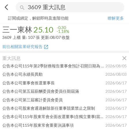
arrow_back_ios
search
三一東林
25.10
-1.18%
量:
107
張
訂閱或綁定，解鎖即時及進階功能
瞭解更多
三一東林
25.10
-0.30
-1.18%
3609
上櫃
量:
107
張
更新:
08/07 收盤
前往相關富果研究報告
open_in_new
close
重大訊息
公告本公司115年第2季財務報告董事會預計召開日期為 115年08月13日
2026/08/05
公告本公司永續長異動
2026/08/03
公告本公司董事會推選董事長
2026/06/17
公告本公司第五屆薪酬委員會委員任期屆滿
2026/06/17
公告本公司第三屆審計委員會委員
2026/06/17
公告本公司股東會通過解除新任董事競業禁止之限制
2026/06/17
公告本公司115年股東常會全面改選董事(含獨立董事)當選名單
2026/06/17
公告本公司115年股東常會重要決議事項
2026/06/17