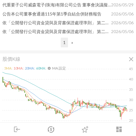
代重要子公司威森電子(珠海)有限公司公告 董事會決議擬出售土地使用權及廠房(補充115/03/25公告)
2026/05/29
公告本公司董事會通過115年第1季自結合併財務報告
2026/05/06
依「公開發行公司資金貸與及背書保證處理準則」 第二十二條第一項第二款、第三款規定辦理公告
2026/05/06
依「公開發行公司資金貸與及背書保證處理準則」 第二十二條第一項第一款規定辦理公告
2026/05/06
1
»
close
股價K線
MA 設定
5
MA:
10
MA:
20
MA:
60
MA:
settings
45
40
35
30
25
20
2026/02/10
2026/04/10
2026/05/28
2026/07/16
login
dashboard
800
市場
追蹤
下單
交易
登入
600