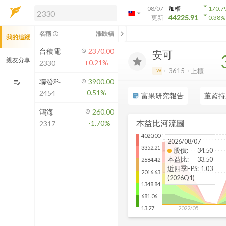
arrow_drop_down
08/07
加權
170.7
arrow_drop_down
arrow_drop_down
解鎖即時行情及進階功能
44225.91
更新
0.38
%
「綁定合作券商帳戶」或「訂閱任一
chevron_left
名稱
漲跌幅
info_outline
我的追蹤
方案」，即可解鎖以下功能：
即時行情
台積電
2370.00
安可
即時市況與排行
親友分享
+0.21%
2330
到價通知
3615
上櫃
TW
成交金額熱力圖
聯發科
3900.00
edit_note
-0.51%
2454
前往方案訂閱
富果研究報告
董監持
sticky_note_2
如何綁定合作券商
鴻海
260.00
本益比河流圖
-1.70%
2317
4020.00
2026/08/07
3352.21
股價
:
34.50
本益比
:
33.50
2684.42
近四季EPS
:
1.03
2016.63
(2026Q1)
1348.84
681.06
2022/05
13.27