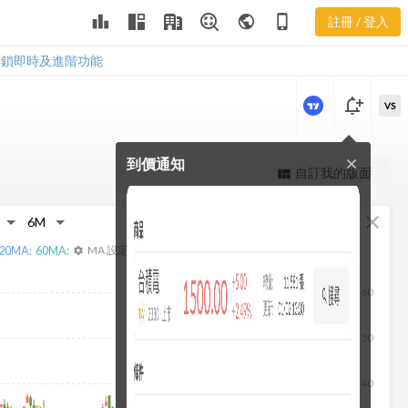
3615 本益比
leaderboard
public
phone_iphone
註冊 / 登入
河流圖
3615 本益比河流圖
解鎖即時及進階功能
notification_add
VS
到價通知
close
更強大的進階價量圖表
自訂我的版面
view_quilt
完整內容，僅限註冊會員使用
fullscreen
close
註冊/登入解鎖
20
MA:
60
MA:
MA 設定
settings
60
50
40