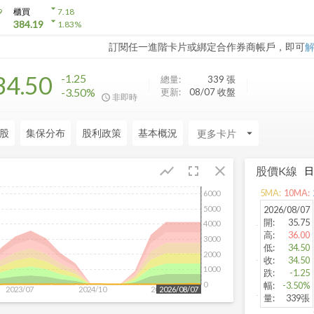
arrow_drop_down
9
櫃買
7.18
arrow_drop_down
384.19
1.83
%
訂閱任一進階卡片或綁定合作券商帳戶，即可
34.50
-1.25
總量:
339
張
-3.50%
更新:
08/07 收盤
非即時
股
集保分布
股利政策
基本概況
arrow_drop_down
fullscreen
close
show_chart
股價K線
5
MA:
10
MA:
6000
5000
2026/08/07
開
:
35.75
4000
高
:
36.00
3000
低
:
34.50
2000
收
:
34.50
1000
跌
:
-1.25
0
幅
:
-3.50%
2023/07
2024/10
2025/12
2026/08/07
量
:
339張