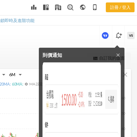
3615 營業費
leaderboard
public
phone_iphone
註冊 / 登入
用
3615 營業費用
解鎖即時及進階功能
notification_add
VS
到價通知
close
更強大的進階價量圖表
自訂我的版面
view_quilt
完整內容，僅限註冊會員使用
fullscreen
close
註冊/登入解鎖
20
MA:
60
MA:
MA 設定
settings
60
50
40