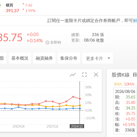
arrow_drop_up
0
櫃買
7.62
arrow_drop_up
391.37
1.99
%
訂閱任一進階卡片或綁定合作券商帳戶，即可
35.75
+0.05
總量:
336
張
+0.14%
更新:
08/06 收盤
非即時
股
基本概況
融資融券
集保分布
arrow_drop_down
fullscreen
close
show_chart
股價K線
5
MA:
10
MA:
30%
2026/08/06
20%
開
:
35.65
高
:
35.80
10%
低
:
34.25
0.0%
收
:
35.75
-10.0%
漲
:
+0.05
幅
:
+0.14%
2023Q4
2025Q1
2026Q1
量
:
336張