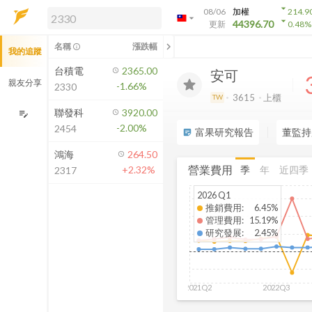
arrow_drop_down
08/06
加權
214.9
arrow_drop_down
arrow_drop_down
解鎖即時行情及進階功能
44396.70
更新
0.48
%
「綁定合作券商帳戶」或「訂閱任一
chevron_left
名稱
漲跌幅
info_outline
我的追蹤
方案」，即可解鎖以下功能：
即時行情
台積電
2365.00
安可
即時市況與排行
親友分享
-1.66%
2330
到價通知
3615
上櫃
TW
成交金額熱力圖
聯發科
3920.00
edit_note
-2.00%
2454
前往方案訂閱
富果研究報告
董監持
sticky_note_2
如何綁定合作券商
鴻海
264.50
營業費用
季
年
近四季
+2.32%
2317
2026 Q1
推銷費用
:
6.45%
管理費用
:
15.19%
研究發展
:
2.45%
2021Q2
2022Q3