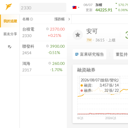
arrow_drop_down
08/07
加權
170.7
arrow_drop_down
arrow_drop_down
解鎖即時行情及進階功能
44225.91
更新
0.38
%
「綁定合作券商帳戶」或「訂閱任一
chevron_left
名稱
漲跌幅
info_outline
我的追蹤
方案」，即可解鎖以下功能：
即時行情
台積電
2370.00
安可
即時市況與排行
親友分享
+0.21%
2330
到價通知
3615
上櫃
TW
成交金額熱力圖
聯發科
3900.00
edit_note
-0.51%
2454
前往方案訂閱
富果研究報告
董監持
sticky_note_2
如何綁定合作券商
鴻海
260.00
融資融券
-1.70%
2317
2026/08/07 (餘額/變化)
融資
:
3,457 張/ 14
融券
:
32 張/ 22
2026Q1
2026Q1