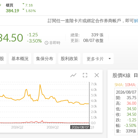
arrow_drop_down
9
櫃買
7.18
arrow_drop_down
384.19
1.83
%
訂閱任一進階卡片或綁定合作券商帳戶，即可
34.50
-1.25
總量:
339
張
-3.50%
更新:
08/07 收盤
非即時
股
基本概況
集保分布
股利政策
arrow_drop_down
fullscreen
close
show_chart
股價K線
7.0k
5
MA:
10
MA:
6.0k
2026/08/07
5.0k
開
:
35.75
4.0k
高
:
36.00
3.0k
低
:
34.50
2.0k
收
:
34.50
1.0k
跌
:
-1.25
0.0
幅
:
-3.50%
2026Q2
2026Q2
2026Q3
2026/08/07
量
:
339張