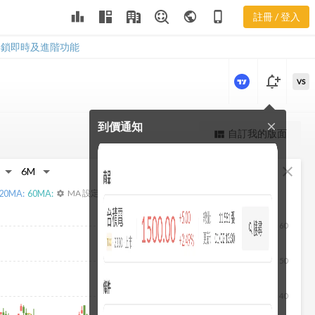
3615 融資融
leaderboard
public
phone_iphone
註冊 / 登入
券
3615 融資融券
解鎖即時及進階功能
notification_add
VS
到價通知
close
更強大的進階價量圖表
自訂我的版面
view_quilt
完整內容，僅限註冊會員使用
fullscreen
close
註冊/登入解鎖
20
MA:
60
MA:
MA 設定
settings
60
50
40