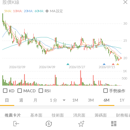
close
股價K線
MA 設定
5
MA:
10
MA:
20
MA:
60
MA:
settings
30
25
20
2026/02/09
2026/04/09
2026/05/27
2026/07/15
1K
500
KD
MACD
RSI
手勢操作
日
週
月
1M
3M
6M
1Y
推薦卡片
基本面
技術面
消息面
籌碼面
財務報
login
dashboard
損益表
資產負債表
現金流量表
董監持股
EPS
市場
追蹤
下單
交易
登入