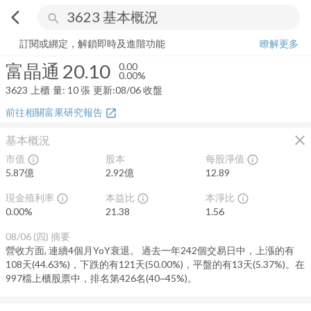
arrow_back_ios
search
富晶通
20.10
0.00%
量:
10
張
訂閱或綁定，解鎖即時及進階功能
瞭解更多
富晶通
20.10
0.00
0.00%
3623
上櫃
量:
10
張
更新:
08/06 收盤
前往相關富果研究報告
open_in_new
close
基本概況
市值
股本
每股淨值
info_outline
info_outline
5.87億
2.92億
12.89
現金殖利率
本益比
本淨比
info_outline
info_outline
info_outline
0.00
%
21.38
1.56
08/06 (四)
摘要
營收方面, 連續4個月YoY衰退。 過去一年242個交易日中，上漲的有
108天(44.63%)，下跌的有121天(50.00%)，平盤的有13天(5.37%)。在
997檔上櫃股票中，排名第426名(40~45%)。