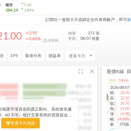
arrow_drop_down
9
櫃買
7.18
arrow_drop_down
384.19
1.83
%
訂閱任一進階卡片或綁定合作券商帳戶，即可
21.00
+0.90
總量:
375
張
+4.48%
更新:
08/07 收盤
非即時
況
EPS
集保分布
損益表
arrow_drop_down
fullscreen
close
股價K線
5
MA:
10
MA:
摩根大通
14.6k
2026/08/07
開
:
20.70
台灣摩根士丹利
8k
14.2k
高
:
22.10
港商麥格理
.1k
7k
低
:
20.70
瑞士信貸
3.8k
4.3k
收
:
21.00
你揭露市場資金的真正動向。系統會依據
凱基
漲
:
+0.90
3.7k
4.1k
0、60 天等）統計主要券商的買賣超金
幅
:
+4.48%
出哪些券商正在積極買進、哪些在出脫持
富邦
3.5k
3.2k
查看卡片內容
量
:
375張
力券商的佈局變化，你能判斷資金是否正
美商高盛
3.4k
2.4k