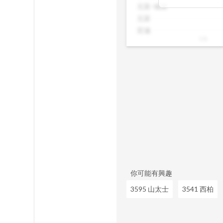
在悄悄進場或撤
元富-城東
合想追蹤主力動
元富
見一般投資者看
宏遠
10k
你可能有興趣
3595 山太士
3541 西柏