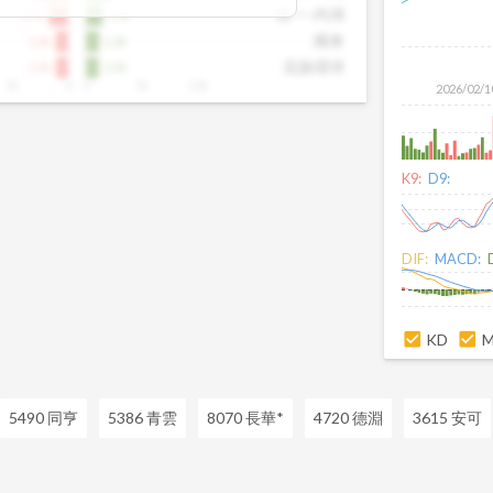
出，提前洞察市場趨勢。這張卡片特別適
統一-內湖
1.7k
1.5k
向、掌握短線資金流向的投資人，幫你看
國泰
1.1k
1.2k
不見的關鍵訊號。
花旗環球
1.1k
1.1k
5k
0
0
5k
10k
2026/02/1
K9:
D9:
DIF:
MACD:
KD
5490 同亨
5386 青雲
8070 長華*
4720 德淵
3615 安可