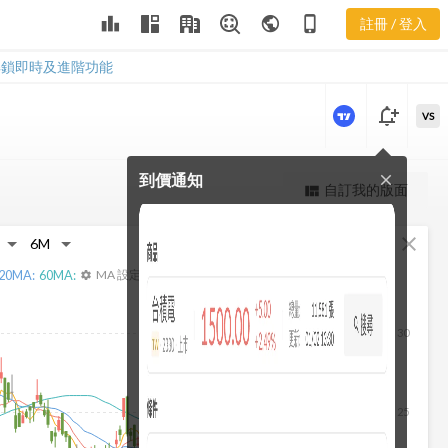
3623 近期主
leaderboard
public
phone_iphone
註冊 / 登入
力券商
3623 近期主力券商
解鎖即時及進階功能
notification_add
VS
到價通知
close
更強大的進階價量圖表
自訂我的版面
view_quilt
完整內容，僅限註冊會員使用
fullscreen
close
註冊/登入解鎖
20
MA:
60
MA:
MA 設定
settings
30
25