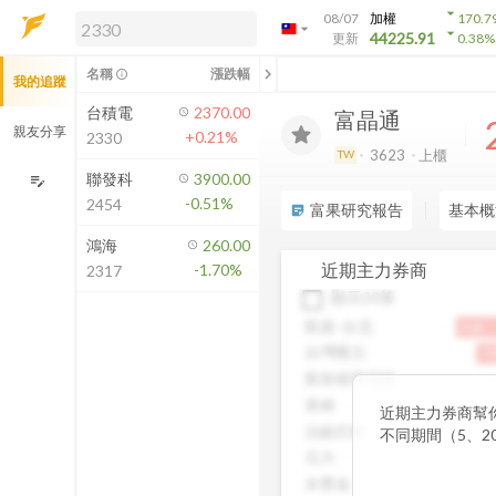
arrow_drop_down
08/07
加權
170.7
arrow_drop_down
arrow_drop_down
解鎖即時行情及進階功能
44225.91
更新
0.38
%
「綁定合作券商帳戶」或「訂閱任一
chevron_left
名稱
漲跌幅
info_outline
我的追蹤
方案」，即可解鎖以下功能：
即時行情
台積電
2370.00
富晶通
即時市況與排行
親友分享
+0.21%
2330
到價通知
3623
上櫃
TW
成交金額熱力圖
聯發科
3900.00
edit_note
-0.51%
2454
前往方案訂閱
富果研究報告
基本概
sticky_note_2
如何綁定合作券商
鴻海
260.00
近期主力券商
-1.70%
2317
顯示20筆
凱基-台北
9.6k
台灣匯立
7.
新加坡商瑞銀
4
美林
近期主力券商幫
法銀巴黎
不同期間（5、2
額，讓你一眼看
元大
股。透過觀察主
永豐金