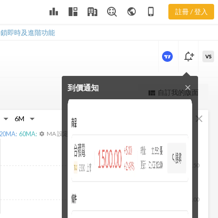
3624 經營能
leaderboard
public
phone_iphone
註冊 / 登入
力
3624 經營能力
解鎖即時及進階功能
notification_add
VS
到價通知
close
更強大的進階價量圖表
自訂我的版面
view_quilt
完整內容，僅限註冊會員使用
fullscreen
close
註冊/登入解鎖
20
MA:
60
MA:
MA 設定
settings
150
100