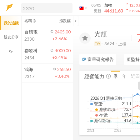
arrow_drop_up
08/05
加權
1250.
arrow_drop_down
arrow_drop_up
解鎖即時行情及進階功能
44611.60
更新
2.88
%
「綁定合作券商帳戶」或「訂閱任一
chevron_left
名稱
漲跌幅
info_outline
我的追蹤
方案」，即可解鎖以下功能：
即時行情
台積電
2405.00
光頡
即時市況與排行
親友分享
+3.66%
2330
到價通知
3624
上櫃
TW
成交金額熱力圖
聯發科
4000.00
edit_note
+3.49%
2454
前往方案訂閱
富果研究報告
董監持
sticky_note_2
如何綁定合作券商
鴻海
258.50
經營能力
季
年
近四
+3.40%
info_outline
2317
2026 Q1 週轉天數
營運
:
211.1
應收款項
:
73.7
存貨
:
137.4
應付款項
:
41.6
2021
2022