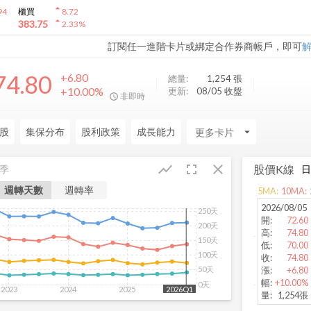
arrow_drop_up
94
櫃買
8.72
arrow_drop_up
383.75
2.33
%
訂閱任一進階卡片或綁定合作券商帳戶，即可
74.80
+6.80
總量:
1,254
張
+10.00%
更新:
08/05 收盤
非即時
股
集保分布
股利政策
成長能力
arrow_drop_down
fullscreen
close
show_chart
股價K線
季
週轉天數
週轉率
5
MA:
10
MA:
2026/08/05
250天
開
:
72.60
200天
高
:
74.80
150天
低
:
70.00
100天
收
:
74.80
漲
:
+6.80
50天
幅
:
+10.00%
0天
2023
2024
2025
2026
2026Q1
量
:
1,254張