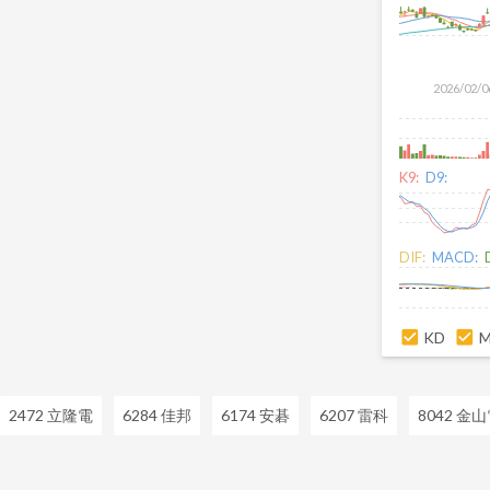
2026/02/0
K9:
D9:
DIF:
MACD:
KD
2472 立隆電
6284 佳邦
6174 安碁
6207 雷科
8042 金