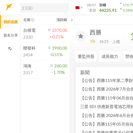
arrow_drop_down
08/07
加權
170.7
arrow_drop_down
arrow_drop_down
解鎖即時行情及進階功能
44225.91
更新
0.38
%
「綁定合作券商帳戶」或「訂閱任一
chevron_left
名稱
漲跌幅
info_outline
我的追蹤
方案」，即可解鎖以下功能：
即時行情
台積電
2370.00
西勝
即時市況與排行
親友分享
+0.21%
2330
到價通知
3625
上櫃
TW
成交金額熱力圖
聯發科
3900.00
edit_note
-0.51%
2454
前往方案訂閱
董監持股
成長能力
營
如何綁定合作券商
鴻海
260.00
新聞
-1.70%
2317
【公告】西勝 2026年7月合併
三星 SDI 供應新普電池芯用
【公告】西勝 2026年6月合併