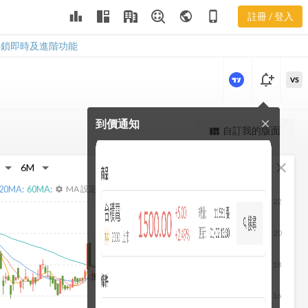
leaderboard
public
phone_iphone
註冊 / 登入
3625 新聞
3625 新聞
解鎖即時及進階功能
notification_add
VS
到價通知
close
更強大的進階價量圖表
自訂我的版面
view_quilt
完整內容，僅限註冊會員使用
fullscreen
close
註冊/登入解鎖
20
MA:
60
MA:
MA 設定
settings
22
20
18
16