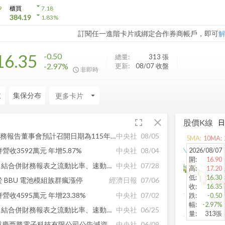
arrow_drop_down
9
櫃買
7.18
arrow_drop_down
384.19
1.83
%
訂閱任一進階卡片或綁定合作券商帳戶，即可
16.35
-0.50
總量:
313
張
-2.97%
更新:
08/07 收盤
非即時
收
集保分布
arrow_drop_down
fullscreen
close
股價K線
【公告】西勝115年第二季財務報告董事會預計召開日期為115年8月13日
中央社
08/05
5
MA:
10
MA:
2026/08/07
營收3592萬元 年增5.87%
中央社
08/04
開
:
16.90
【公告】西勝115年06月份自結合併財務報表之流動比率、速動比率及負債比率。
中央社
07/28
高
:
17.20
低
:
16.30
於 BBU 電池模組族群瘋漲停
經濟日報
07/06
收
:
16.35
營收4595萬元 年增23.38%
中央社
07/02
跌
:
-0.50
幅
:
-2.97%
【公告】西勝115年05月份自結合併財務報表之流動比率、速動比率及負債比率。
中央社
06/25
量
:
313張
【公告】西勝代重要子公司重慶西勝電子科技有限公司公告減資變更登記完成
中央社
06/09