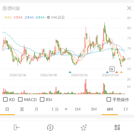
close
股價K線
MA 設定
5
MA:
10
MA:
20
MA:
60
MA:
settings
85
80
75
70
65
60
除
2026/02/06
2026/04/08
2026/05/26
2026/07/14
2K
1K
KD
MACD
RSI
手勢操作
日
週
月
1M
3M
6M
1Y
推薦卡片
基本面
技術面
消息面
籌碼面
財務報
login
dashboard
市場
追蹤
下單
交易
登入