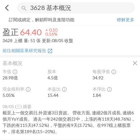
arrow_back_ios
search
盈正
64.40
+
0.16%
量:
51
張
訂閱或綁定，解鎖即時及進階功能
瞭解更多
盈正
64.40
+
0.10
0.16%
3628
上櫃
量:
51
張
更新:
08/05 收盤
前往相關富果研究報告
open_in_new
close
基本概況
市值
股本
每股淨值
info_outline
info_outline
28.98億
4.5億
34.92
現金殖利率
本益比
本淨比
info_outline
info_outline
info_outline
5.05
%
15.44
1.84
08/05 (三)
摘要
截至上一個交易日,外資連3日賣超。 營收方面, 連續2個月成長, 連續6
個月YoY成長。 過去一年242個交易日中，上漲的有118天(48.76%)，
下跌的有115天(47.52%)，平盤的有9天(3.72%)。在997檔上櫃股票
中，排名第189名(15~20%)。